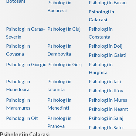
Botosani
Psihologi in
Psihologi in Buzau
Bucuresti
Psihologi in
Calarasi
Psihologi in Caras-
Psihologi in Cluj
Psihologi in
Severin
Constanta
Psihologi in
Psihologi in
Psihologi in Dolj
Covasna
Dambovita
Psihologi in Galati
Psihologi in Giurgiu
Psihologi in Gorj
Psihologi in
Harghita
Psihologi in
Psihologi in
Psihologi in Iasi
Hunedoara
Ialomita
Psihologi in Ilfov
Psihologi in
Psihologi in
Psihologi in Mures
Maramures
Mehedinti
Psihologi in Neamt
Psihologi in Olt
Psihologi in
Psihologi in Salaj
Prahova
Psihologi in Satu-
Psihologi in Calarasi
Mare