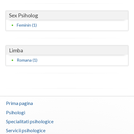
Neamt
Sex Psiholog
Olt
Feminin (1)
Prahova
Salaj
Limba
Satu-Mare
Romana (1)
Sibiu
Suceava
Teleorman
Prima pagina
Timis
Psihologi
Tulcea
Specialitati psihologice
Servicii psihologice
Valcea