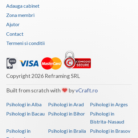
Adauga cabinet
Vaslui
Zona membri
Vrancea
Ajutor
Contact
Termeni si conditii
Copyright 2026 Reframing SRL
Built from scratch with
by
vCraft.ro
Psihologi in Alba
Psihologi in Arad
Psihologi in Arges
Psihologi in Bacau
Psihologi in Bihor
Psihologi in
Bistrita-Nasaud
Psihologi in
Psihologi in Braila
Psihologi in Brasov