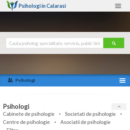
Psihologi in
Calarasi
Calarasi
Alte judete
Ajutor
Contact
Alba
Arad
Psihologi
Arges
Activitate recenta
Bacau
Specialitati
Psihologi
Bihor
Cabinete de psihologie
Societati de psihologie
Servicii
Centre de psihologie
Asociatii de psihologie
Bistrita-Nasaud
Articole