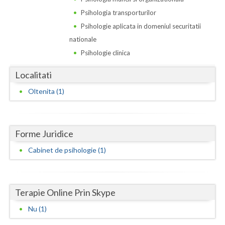
Dolj
Psihologia transporturilor
Galati
Psihologie aplicata in domeniul securitatii
nationale
Giurgiu
Psihologie clinica
Gorj
Localitati
Harghita
Oltenita (1)
Hunedoara
Ialomita
Forme Juridice
Iasi
Cabinet de psihologie (1)
Ilfov
Maramures
Terapie Online Prin Skype
Mehedinti
Nu (1)
Mures