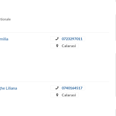
ationale
milia
0723297011
Calarasi
he Liliana
0740164517
Calarasi