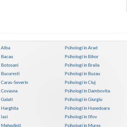
n Alba
Psihologi in Arad
n Bacau
Psihologi in Bihor
n Botosani
Psihologi in Braila
n Bucuresti
Psihologi in Buzau
n Caras-Severin
Psihologi in Cluj
n Covasna
Psihologi in Dambovita
 Galati
Psihologi in Giurgiu
n Harghita
Psihologi in Hunedoara
 Iasi
Psihologi in Ilfov
n Mehedinti
Psihologi in Mures