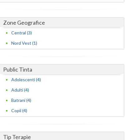
Harghita
Hunedoara
Zone Geografice
Ialomita
Central (3)
Iasi
Nord Vest (1)
Ilfov
Maramures
Public Tinta
Mehedinti
Adolescenti (4)
Mures
Adulti (4)
Batrani (4)
Neamt
Copii (4)
Olt
Prahova
Tip Terapie
Salaj