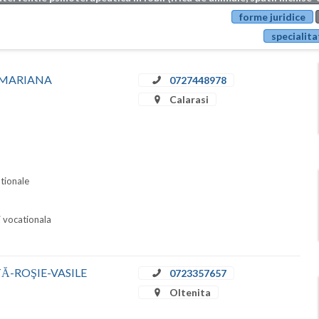
forme juridice
specialita
EA MARIANA
0727448978
Calarasi
ationale
i vocationala
BOTĂ-ROŞIE-VASILE
0723357657
Oltenita