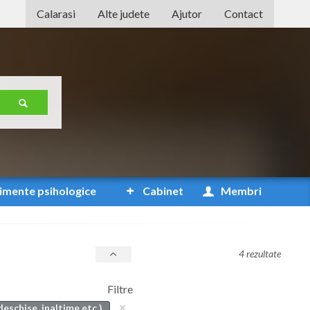
Calarasi
Alte judete
Ajutor
Contact
Alba
Arad
Arges
Bacau
Bihor
Bistrita-Nasaud
imente
psihologice
Cabinet
Membri
Botosani
Braila
4 rezultate
Brasov
Filtre
Bucuresti
deschise, inaltime etc.)