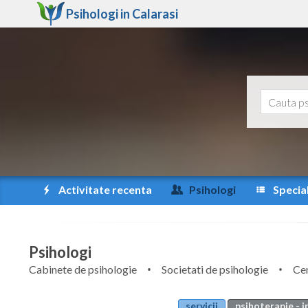
Psihologi in
Calarasi
Activitate recenta
Psihologi
Special
Psihologi
Cabinete de psihologie
Societati de psihologie
Cen
servicii
psihoterapie - i