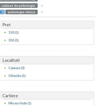
Buzau
cabinet de psihologie
ti
psihologie clinica
Calarasi
Caras-Severin
Pret
Cluj
150 (1)
350 (1)
Constanta
Covasna
Localitati
Dambovita
Calarasi (3)
Dolj
Oltenita (1)
Galati
Giurgiu
Cartiere
Gorj
Mircea Voda (1)