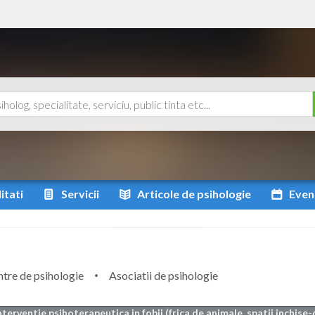
itati
Servicii
Articole
de psihologie
Even
tre de psihologie
Asociatii de psihologie
nterventie psihoterapeutica in fobii (frica de animale, spatii inchise-