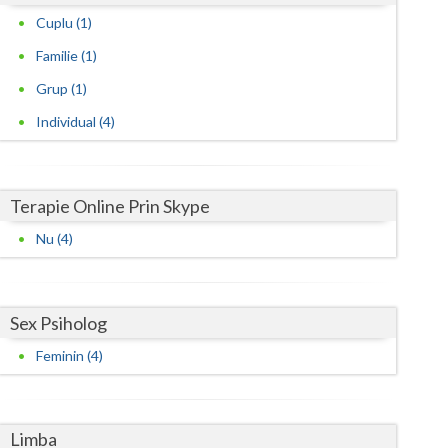
Cuplu (1)
Satu-Mare
Familie (1)
Sibiu
Grup (1)
Suceava
Individual (4)
Teleorman
Timis
Terapie Online Prin Skype
Tulcea
Nu (4)
Valcea
Vaslui
Sex Psiholog
Feminin (4)
Vrancea
Limba