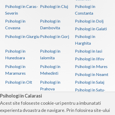
Psihologi in Caras-
Psihologi in Cluj
Psihologi in
Severin
Constanta
Psihologi in
Psihologi in
Psihologi in Dolj
Covasna
Dambovita
Psihologi in Galati
Psihologi in Giurgiu
Psihologi in Gorj
Psihologi in
Harghita
Psihologi in
Psihologi in
Psihologi in Iasi
Hunedoara
Ialomita
Psihologi in Ilfov
Psihologi in
Psihologi in
Psihologi in Mures
Maramures
Mehedinti
Psihologi in Neamt
Psihologi in Olt
Psihologi in
Psihologi in Salaj
Prahova
Psihologi in Satu-
Psihologi in Calarasi
Mare
Acest site foloseste cookie-uri pentru a imbunatati
Psihologi in Sibiu
Psihologi in
Psihologi in
experienta dvoastra de navigare. Prin folosirea site-ului
Suceava
Teleorman