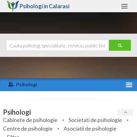
Psihologi in
Calarasi
Calarasi
Alte judete
Ajutor
Contact
Alba
Arad
Psihologi
Arges
Activitate recenta
Bacau
Specialitati
Psihologi
Bihor
Cabinete de psihologie
Societati de psihologie
Servicii
Centre de psihologie
Asociatii de psihologie
Bistrita-Nasaud
Articole