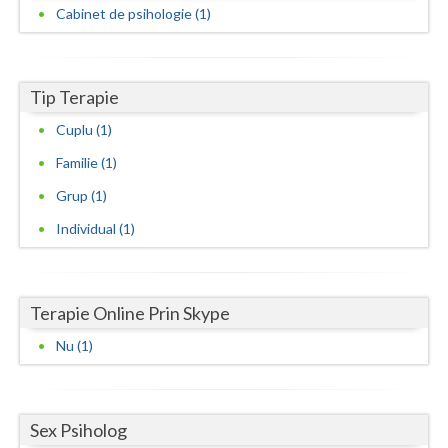
Cabinet de psihologie (1)
Neamt
Olt
Tip Terapie
Prahova
Cuplu (1)
Salaj
Familie (1)
Satu-Mare
Grup (1)
Individual (1)
Sibiu
Suceava
Terapie Online Prin Skype
Teleorman
Nu (1)
Timis
Tulcea
Sex Psiholog
Valcea