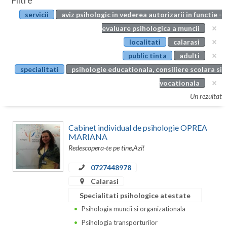
Filtre
Botosani
servicii
aviz psihologic in vederea autorizarii in functie -
Evenimente
Braila
evaluare psihologica a muncii
Cabinet
localitati
calarasi
Brasov
public tinta
adulti
Membri
Bucuresti
specialitati
psihologie educationala, consiliere scolara si
vocationala
Buzau
Un rezultat
Calarasi
Cabinet individual de psihologie OPREA
Caras-Severin
MARIANA
Redescopera-te pe tine,Azi!
Cluj
0727448978
Constanta
Calarasi
Covasna
Specialitati psihologice atestate
Dambovita
Psihologia muncii si organizationala
Psihologia transporturilor