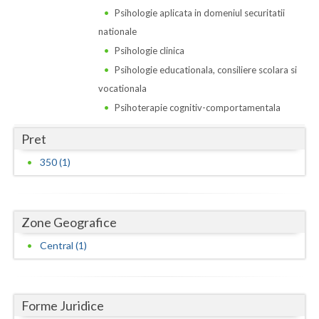
Dolj
Psihologie aplicata in domeniul securitatii
Galati
nationale
Psihologie clinica
Giurgiu
Psihologie educationala, consiliere scolara si
Gorj
vocationala
Psihoterapie cognitiv-comportamentala
Harghita
Pret
Hunedoara
350 (1)
Ialomita
Iasi
Zone Geografice
Ilfov
Central (1)
Maramures
Mehedinti
Forme Juridice
Mures