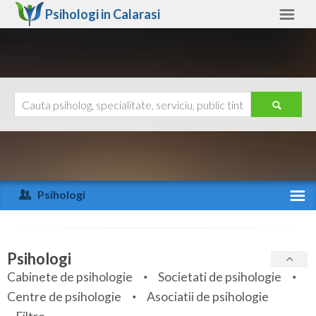
Psihologi in
Calarasi
Calarasi
Alte judete
Ajutor
Contact
Alba
Arad
Psihologi
Arges
Activitate recenta
Bacau
Specialitati
Psihologi
Bihor
Cabinete de psihologie
Societati de psihologie
Servicii
Centre de psihologie
Asociatii de psihologie
Bistrita-Nasaud
Articole