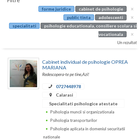
Filtre
Botosani
forme juridice
cabinet de psihologie
Evenimente
Braila
public tinta
adolescenti
Cabinet
specialitati
psihologie educationala, consiliere scolara si
Brasov
vocationala
Membri
Bucuresti
Un rezultat
Buzau
Cabinet individual de psihologie OPREA
Calarasi
MARIANA
Redescopera-te pe tine,Azi!
Caras-Severin
0727448978
Cluj
Calarasi
Specialitati psihologice atestate
Constanta
Psihologia muncii si organizationala
Covasna
Psihologia transporturilor
Dambovita
Psihologie aplicata in domeniul securitatii
nationale