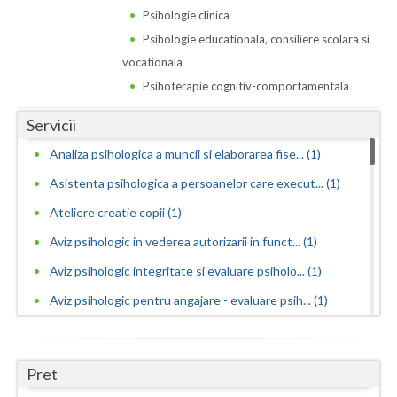
Dolj
Psihologie clinica
Galati
Psihologie educationala, consiliere scolara si
vocationala
Giurgiu
Psihoterapie cognitiv-comportamentala
Gorj
Servicii
Harghita
Analiza psihologica a muncii si elaborarea fise... (1)
Hunedoara
Asistenta psihologica a persoanelor care execut... (1)
Ateliere creatie copii (1)
Ialomita
Aviz psihologic in vederea autorizarii in funct... (1)
Iasi
Aviz psihologic integritate si evaluare psiholo... (1)
Ilfov
Aviz psihologic pentru angajare - evaluare psih... (1)
Maramures
Aviz psihologic pentru incadrarea in grad de ha... (1)
Mehedinti
Aviz psihologic pentru liceu - evaluare psiholo... (1)
Pret
Aviz psihologic pentru mentinerea in functie - ... (1)
Mures