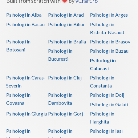
Built from scratch with
by
vCraft.ro
Psihoterapie suportiva (1)
Psihoterapie- Interventie psihoterapeutica in b... (1)
Psihologi in Alba
Psihologi in Arad
Psihologi in Arges
Psihologi in Bacau
Psihologi in Bihor
Psihologi in
Bistrita-Nasaud
Psihologi in
Psihologi in Braila
Psihologi in Brasov
Botosani
Psihologi in
Psihologi in Buzau
Bucuresti
Psihologi in
Calarasi
Psihologi in Caras-
Psihologi in Cluj
Psihologi in
Severin
Constanta
Psihologi in
Psihologi in
Psihologi in Dolj
Covasna
Dambovita
Psihologi in Galati
Psihologi in Giurgiu
Psihologi in Gorj
Psihologi in
Harghita
Psihologi in
Psihologi in
Psihologi in Iasi