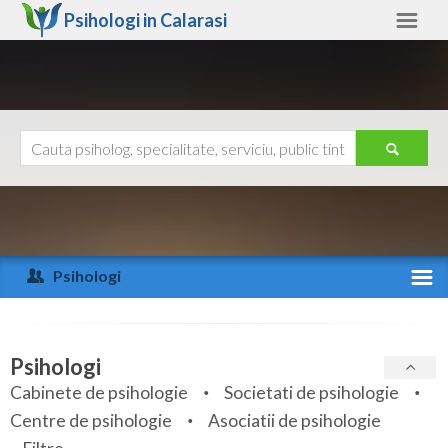
Psihologi in
Calarasi
Calarasi
Alte judete
Ajutor
Contact
Alba
Arad
Psihologi
Arges
Activitate recenta
Bacau
Specialitati
Psihologi
Bihor
Cabinete de psihologie
Societati de psihologie
Servicii
Centre de psihologie
Asociatii de psihologie
Bistrita-Nasaud
Articole