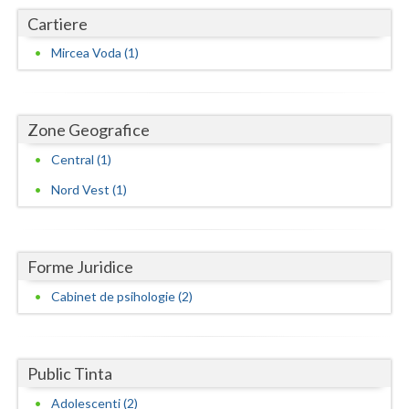
Cartiere
Neamt
Mircea Voda (1)
Olt
Prahova
Zone Geografice
Salaj
Central (1)
Satu-Mare
Nord Vest (1)
Sibiu
Suceava
Forme Juridice
Teleorman
Cabinet de psihologie (2)
Timis
Tulcea
Public Tinta
Valcea
Adolescenti (2)