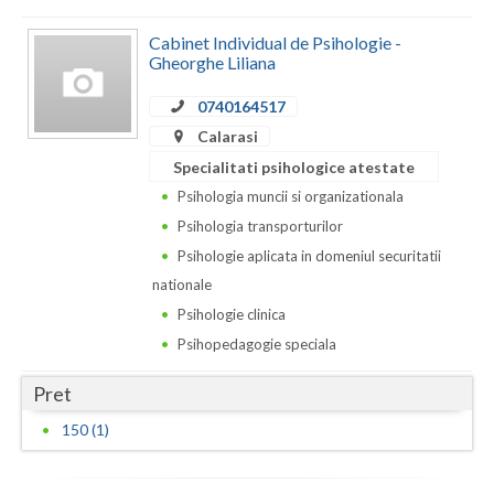
Dolj
Cabinet Individual de Psihologie -
Galati
Gheorghe Liliana
Giurgiu
0740164517
Gorj
Calarasi
Specialitati psihologice atestate
Harghita
Psihologia muncii si organizationala
Hunedoara
Psihologia transporturilor
Psihologie aplicata in domeniul securitatii
Ialomita
nationale
Iasi
Psihologie clinica
Psihopedagogie speciala
Ilfov
Pret
Maramures
150 (1)
Mehedinti
Mures