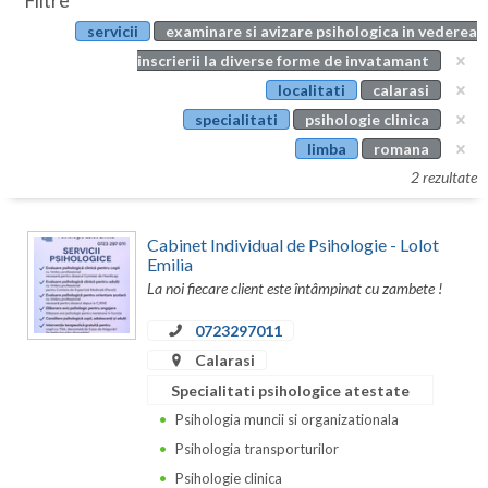
Filtre
Botosani
servicii
examinare si avizare psihologica in vederea
Evenimente
Braila
inscrierii la diverse forme de invatamant
Cabinet
localitati
calarasi
Brasov
specialitati
psihologie clinica
Membri
Bucuresti
limba
romana
2 rezultate
Buzau
Calarasi
Cabinet Individual de Psihologie - Lolot
Emilia
Caras-Severin
La noi fiecare client este întâmpinat cu zambete !
Cluj
0723297011
Calarasi
Constanta
Specialitati psihologice atestate
Covasna
Psihologia muncii si organizationala
Dambovita
Psihologia transporturilor
Psihologie clinica