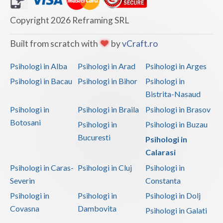
Copyright 2026 Reframing SRL
Built from scratch with
by
vCraft.ro
Psihologi in Alba
Psihologi in Arad
Psihologi in Arges
Psihologi in Bacau
Psihologi in Bihor
Psihologi in
Bistrita-Nasaud
Psihologi in
Psihologi in Braila
Psihologi in Brasov
Botosani
Psihologi in
Psihologi in Buzau
Bucuresti
Psihologi in
Calarasi
Psihologi in Caras-
Psihologi in Cluj
Psihologi in
Severin
Constanta
Psihologi in
Psihologi in
Psihologi in Dolj
Covasna
Dambovita
Psihologi in Galati