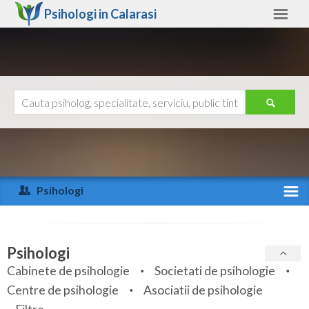
Psihologi in
Calarasi
Calarasi
Alte judete
Ajutor
Contact
Alba
Arad
Psihologi
Arges
Activitate recenta
Bacau
Specialitati
Psihologi
Bihor
Cabinete de psihologie
Societati de psihologie
Servicii
Centre de psihologie
Asociatii de psihologie
Bistrita-Nasaud
Articole