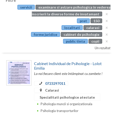
Filtre
Botosani
servicii
examinare si avizare psihologica in vederea
Evenimente
Braila
inscrierii la diverse forme de invatamant
Cabinet
pret
150
Brasov
localitati
calarasi
Membri
Bucuresti
forme juridice
cabinet de psihologie
public tinta
copii
Buzau
Un rezultat
Calarasi
Cabinet Individual de Psihologie - Lolot
Caras-Severin
Emilia
La noi fiecare client este întâmpinat cu zambete !
Cluj
0723297011
Constanta
Calarasi
Covasna
Specialitati psihologice atestate
Dambovita
Psihologia muncii si organizationala
Psihologia transporturilor