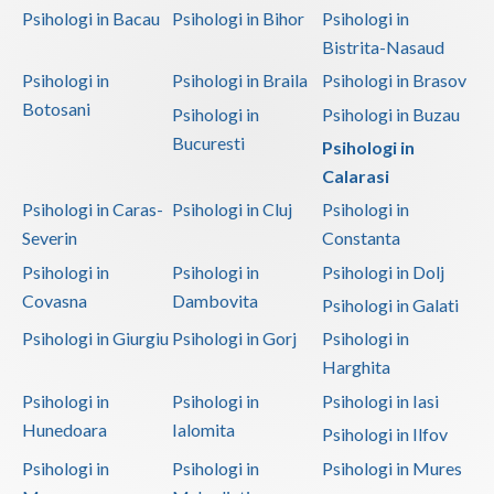
Psihologi in Bacau
Psihologi in Bihor
Psihologi in
Bistrita-Nasaud
Psihologi in
Psihologi in Braila
Psihologi in Brasov
Botosani
Psihologi in
Psihologi in Buzau
Bucuresti
Psihologi in
Calarasi
Psihologi in Caras-
Psihologi in Cluj
Psihologi in
Severin
Constanta
Psihologi in
Psihologi in
Psihologi in Dolj
Covasna
Dambovita
Psihologi in Galati
Psihologi in Giurgiu
Psihologi in Gorj
Psihologi in
Harghita
Psihologi in
Psihologi in
Psihologi in Iasi
Hunedoara
Ialomita
Psihologi in Ilfov
Psihologi in
Psihologi in
Psihologi in Mures