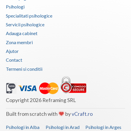
Psihologi
Vaslui
Specialitati psihologice
Vrancea
Servicii psihologice
Adauga cabinet
Zona membri
Ajutor
Contact
Termeni si conditii
Copyright 2026 Reframing SRL
Built from scratch with
by
vCraft.ro
Psihologi in Alba
Psihologi in Arad
Psihologi in Arges