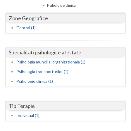
Dolj
Psihologie clinica
Galati
Zone Geografice
Giurgiu
Central (1)
Gorj
Harghita
Specialitati psihologice atestate
Hunedoara
Psihologia muncii si organizationala (1)
Ialomita
Psihologia transporturilor (1)
Psihologie clinica (1)
Iasi
Ilfov
Tip Terapie
Maramures
Individual (1)
Mehedinti
Mures