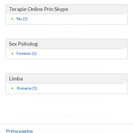
Terapie Online Prin Skype
Neamt
Nu (1)
Olt
Prahova
Sex Psiholog
Salaj
Feminin (1)
Satu-Mare
Sibiu
Limba
Suceava
Romana (1)
Teleorman
Timis
Tulcea
Valcea
Prima pagina