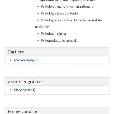
Dolj
Psihologia muncii si organizationala
Galati
Psihologia transporturilor
Psihologie aplicata in domeniul securitatii
Giurgiu
nationale
Gorj
Psihologie clinica
Psihopedagogie speciala
Harghita
Cartiere
Hunedoara
Mircea Voda (1)
Ialomita
Iasi
Zone Geografice
Ilfov
Nord Vest (1)
Maramures
Mehedinti
Forme Juridice
Mures