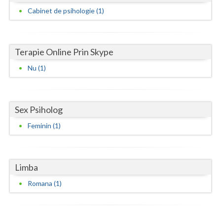
Cabinet de psihologie (1)
Neamt
Olt
Terapie Online Prin Skype
Prahova
Nu (1)
Salaj
Satu-Mare
Sex Psiholog
Sibiu
Feminin (1)
Suceava
Teleorman
Limba
Timis
Romana (1)
Tulcea
Valcea