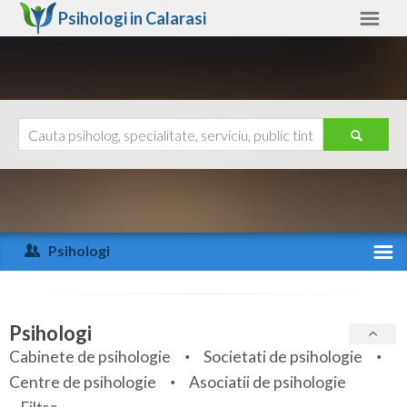
Psihologi in
Calarasi
Calarasi
Alte judete
Ajutor
Contact
Alba
Arad
Psihologi
Arges
Activitate recenta
Bacau
Specialitati
Psihologi
Bihor
Cabinete de psihologie
Societati de psihologie
Servicii
Centre de psihologie
Asociatii de psihologie
Bistrita-Nasaud
Articole