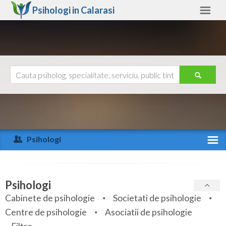
Psihologi in
Calarasi
Calarasi
Alte judete
Ajutor
Contact
Alba
Arad
Psihologi
Arges
Activitate recenta
Bacau
Specialitati
Psihologi
Bihor
Cabinete de psihologie
Societati de psihologie
Servicii
Centre de psihologie
Asociatii de psihologie
Bistrita-Nasaud
Articole