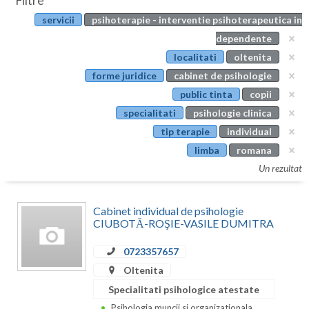
Filtre
Botosani
servicii
psihoterapie - interventie psihoterapeutica in
Evenimente
Braila
dependente
Cabinet
localitati
oltenita
Brasov
forme juridice
cabinet de psihologie
Membri
Bucuresti
public tinta
copii
specialitati
psihologie clinica
Buzau
tip terapie
individual
Calarasi
limba
romana
Un rezultat
Caras-Severin
Cluj
Cabinet individual de psihologie
CIUBOTĂ-ROŞIE-VASILE DUMITRA
Constanta
0723357657
Covasna
Oltenita
Dambovita
Specialitati psihologice atestate
Psihologia muncii si organizationala