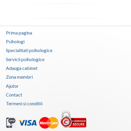
Neamt
Olt
Prima pagina
Prahova
Psihologi
Salaj
Specialitati psihologice
Satu-Mare
Servicii psihologice
Adauga cabinet
Sibiu
Zona membri
Suceava
Ajutor
Teleorman
Contact
Termeni si conditii
Timis
Tulcea
Valcea