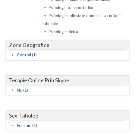
Dolj
Psihologia transporturilor
Galati
Psihologie aplicata in domeniul securitatii
nationale
Giurgiu
Psihologie clinica
Gorj
Zone Geografice
Harghita
Central (1)
Hunedoara
Ialomita
Terapie Online Prin Skype
Iasi
Nu (1)
Ilfov
Maramures
Sex Psiholog
Mehedinti
Feminin (1)
Mures