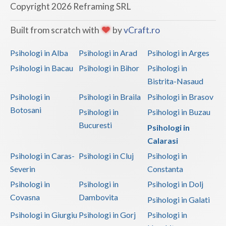
Copyright 2026 Reframing SRL
Vaslui
Built from scratch with
by
vCraft.ro
Vrancea
Psihologi in Alba
Psihologi in Arad
Psihologi in Arges
Psihologi in Bacau
Psihologi in Bihor
Psihologi in
Bistrita-Nasaud
Psihologi in
Psihologi in Braila
Psihologi in Brasov
Botosani
Psihologi in
Psihologi in Buzau
Bucuresti
Psihologi in
Calarasi
Psihologi in Caras-
Psihologi in Cluj
Psihologi in
Severin
Constanta
Psihologi in
Psihologi in
Psihologi in Dolj
Covasna
Dambovita
Psihologi in Galati
Psihologi in Giurgiu
Psihologi in Gorj
Psihologi in