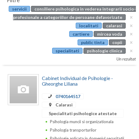
Filtre
Botosani
servicii
consiliere psihologica in vederea integrarii socio-
Evenimente
Braila
profesionale a categoriilor de persoane defavorizate
Cabinet
localitati
calarasi
Brasov
cartiere
mircea voda
Membri
Bucuresti
public tinta
copii
specialitati
psihologie clinica
Buzau
Un rezultat
Calarasi
Cabinet Individual de Psihologie -
Caras-Severin
Gheorghe Liliana
Cluj
0740164517
Constanta
Calarasi
Specialitati psihologice atestate
Covasna
Psihologia muncii si organizationala
Dambovita
Psihologia transporturilor
Psihologie aplicata in domeniul securitatii