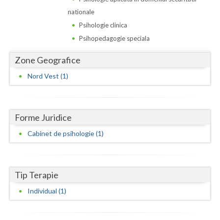
Dolj
nationale
Galati
Psihologie clinica
Psihopedagogie speciala
Giurgiu
Zone Geografice
Gorj
Nord Vest (1)
Harghita
Hunedoara
Forme Juridice
Ialomita
Cabinet de psihologie (1)
Iasi
Ilfov
Tip Terapie
Maramures
Individual (1)
Mehedinti
Mures