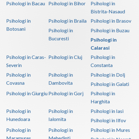
Psihologi in Bacau
Psihologi in Bihor
Psihologi in
Bistrita-Nasaud
Psihologi in
Psihologi in Braila
Psihologi in Brasov
Botosani
Psihologi in
Psihologi in Buzau
Bucuresti
Psihologi in
Calarasi
Psihologi in Caras-
Psihologi in Cluj
Psihologi in
Severin
Constanta
Psihologi in
Psihologi in
Psihologi in Dolj
Covasna
Dambovita
Psihologi in Galati
Psihologi in Giurgiu
Psihologi in Gorj
Psihologi in
Harghita
Psihologi in
Psihologi in
Psihologi in Iasi
Hunedoara
Ialomita
Psihologi in Ilfov
Psihologi in
Psihologi in
Psihologi in Mures
Maramures
Mehedinti