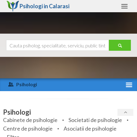
Psihologi in
Calarasi
Calarasi
Alte judete
Ajutor
Contact
Alba
Arad
Psihologi
Arges
Activitate recenta
Bacau
Specialitati
Psihologi
Bihor
Cabinete de psihologie
Societati de psihologie
Servicii
Centre de psihologie
Asociatii de psihologie
Bistrita-Nasaud
Articole