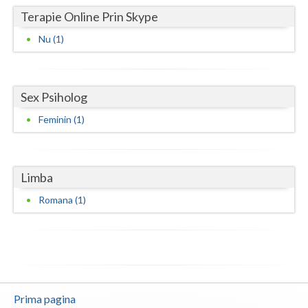
Terapie Online Prin Skype
Neamt
Nu (1)
Olt
Prahova
Sex Psiholog
Salaj
Feminin (1)
Satu-Mare
Sibiu
Limba
Suceava
Romana (1)
Teleorman
Timis
Tulcea
Prima pagina
Valcea