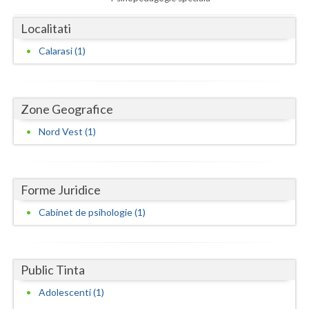
Dolj
Localitati
Galati
Calarasi (1)
Giurgiu
Gorj
Zone Geografice
Harghita
Nord Vest (1)
Hunedoara
Ialomita
Forme Juridice
Iasi
Cabinet de psihologie (1)
Ilfov
Maramures
Public Tinta
Mehedinti
Adolescenti (1)
Mures