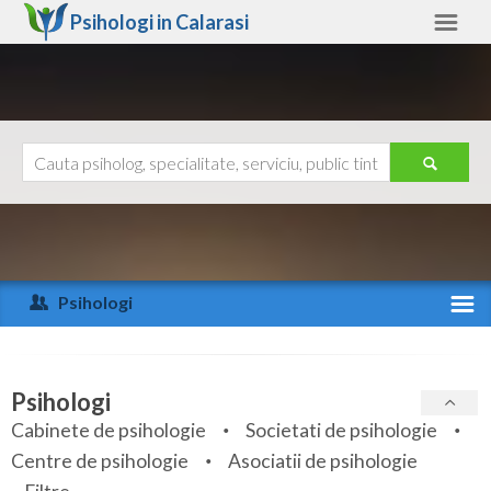
Psihologi in
Calarasi
Calarasi
Alte judete
Ajutor
Contact
Alba
Arad
Psihologi
Arges
Activitate recenta
Bacau
Specialitati
Psihologi
Bihor
Cabinete de psihologie
Societati de psihologie
Servicii
Centre de psihologie
Asociatii de psihologie
Bistrita-Nasaud
Articole