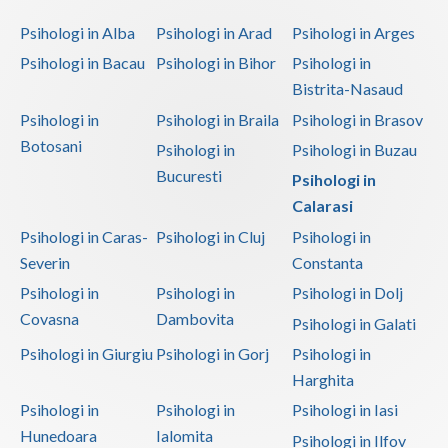
Psihologi in Alba
Psihologi in Arad
Psihologi in Arges
Psihologi in Bacau
Psihologi in Bihor
Psihologi in
Bistrita-Nasaud
Psihologi in
Psihologi in Braila
Psihologi in Brasov
Botosani
Psihologi in
Psihologi in Buzau
Bucuresti
Psihologi in
Calarasi
Psihologi in Caras-
Psihologi in Cluj
Psihologi in
Severin
Constanta
Psihologi in
Psihologi in
Psihologi in Dolj
Covasna
Dambovita
Psihologi in Galati
Psihologi in Giurgiu
Psihologi in Gorj
Psihologi in
Harghita
Psihologi in
Psihologi in
Psihologi in Iasi
Hunedoara
Ialomita
Psihologi in Ilfov