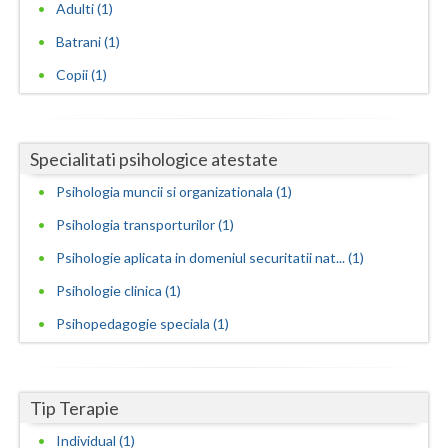
Adulti (1)
Neamt
Batrani (1)
Copii (1)
Olt
Prahova
Salaj
Specialitati psihologice atestate
Psihologia muncii si organizationala (1)
Satu-Mare
Psihologia transporturilor (1)
Sibiu
Psihologie aplicata in domeniul securitatii nat... (1)
Suceava
Psihologie clinica (1)
Teleorman
Psihopedagogie speciala (1)
Timis
Tulcea
Tip Terapie
Valcea
Individual (1)