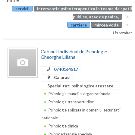
Filtre
Botosani
servicii
interventie psihoterapeutica in teama de spatii
Evenimente
Braila
publice, atac de panica,
Cabinet
cartiere
mircea voda
Brasov
Un rezultat
Membri
Bucuresti
Cabinet Individual de Psihologie -
Buzau
Gheorghe Liliana
Calarasi
0740164517
Caras-Severin
Calarasi
Specialitati psihologice atestate
Cluj
Psihologia muncii si organizationala
Constanta
Psihologia transporturilor
Psihologie aplicata in domeniul securitatii
Covasna
nationale
Dambovita
Psihologie clinica
Psihopedagogie speciala