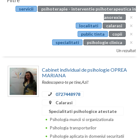
Filtre
Botosani
servicii
psihoterapie - interventie psihoterapeutica in
Evenimente
Braila
anorexie
Cabinet
localitati
calarasi
Brasov
public tinta
copii
Membri
Bucuresti
specialitati
psihologie clinica
Un rezultat
Buzau
Calarasi
Cabinet individual de psihologie OPREA
MARIANA
Caras-Severin
Redescopera-te pe tine,Azi!
Cluj
0727448978
Calarasi
Constanta
Specialitati psihologice atestate
Covasna
Psihologia muncii si organizationala
Dambovita
Psihologia transporturilor
Psihologie aplicata in domeniul securitatii