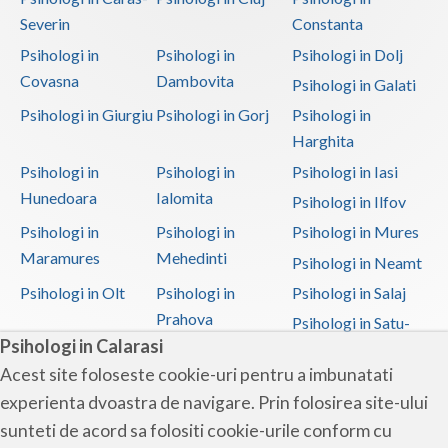
Severin
Constanta
Psihologi in
Psihologi in
Psihologi in Dolj
Covasna
Dambovita
Psihologi in Galati
Psihologi in Giurgiu
Psihologi in Gorj
Psihologi in
Harghita
Psihologi in
Psihologi in
Psihologi in Iasi
Hunedoara
Ialomita
Psihologi in Ilfov
Psihologi in
Psihologi in
Psihologi in Mures
Maramures
Mehedinti
Psihologi in Neamt
Psihologi in Olt
Psihologi in
Psihologi in Salaj
Prahova
Psihologi in Satu-
Psihologi in Calarasi
Mare
Acest site foloseste cookie-uri pentru a imbunatati
Psihologi in Sibiu
Psihologi in
Psihologi in
experienta dvoastra de navigare. Prin folosirea site-ului
Suceava
Teleorman
sunteti de acord sa folositi cookie-urile conform cu
Psihologi in Timis
Psihologi in Tulcea
Psihologi in Valcea