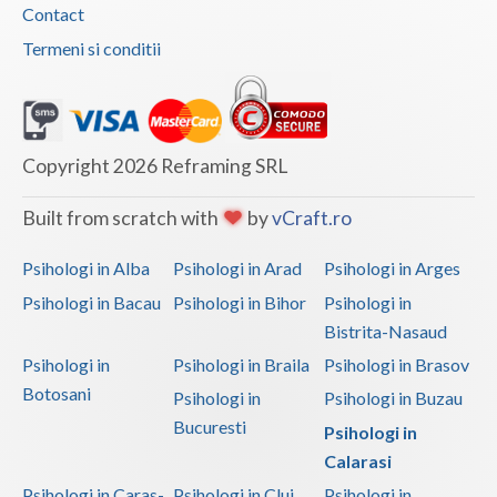
Contact
Termeni si conditii
Copyright 2026 Reframing SRL
Built from scratch with
by
vCraft.ro
Psihologi in Alba
Psihologi in Arad
Psihologi in Arges
Psihologi in Bacau
Psihologi in Bihor
Psihologi in
Bistrita-Nasaud
Psihologi in
Psihologi in Braila
Psihologi in Brasov
Botosani
Psihologi in
Psihologi in Buzau
Bucuresti
Psihologi in
Calarasi
Psihologi in Caras-
Psihologi in Cluj
Psihologi in