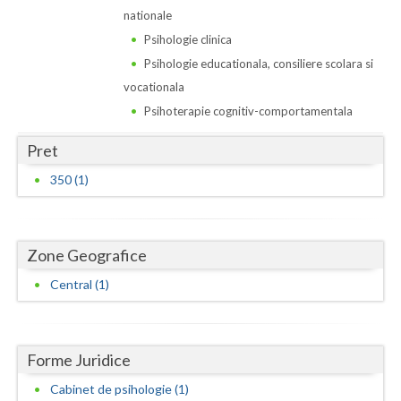
Dolj
nationale
Galati
Psihologie clinica
Psihologie educationala, consiliere scolara si
Giurgiu
vocationala
Gorj
Psihoterapie cognitiv-comportamentala
Harghita
Pret
350 (1)
Hunedoara
Ialomita
Zone Geografice
Iasi
Central (1)
Ilfov
Maramures
Forme Juridice
Mehedinti
Cabinet de psihologie (1)
Mures