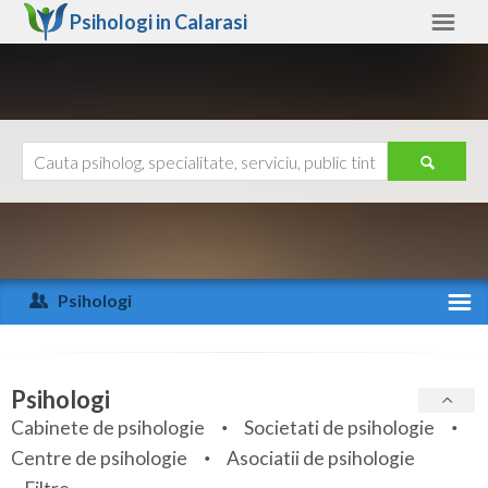
Psihologi in
Calarasi
Calarasi
Alte judete
Ajutor
Contact
Alba
Arad
Psihologi
Arges
Activitate recenta
Bacau
Specialitati
Psihologi
Bihor
Cabinete de psihologie
Societati de psihologie
Servicii
Centre de psihologie
Asociatii de psihologie
Bistrita-Nasaud
Articole