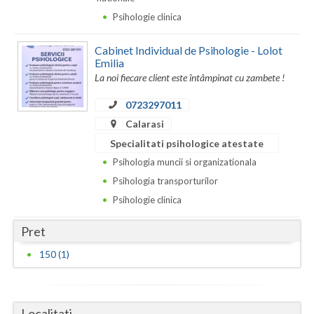
Dolj
Psihologie clinica
Galati
Cabinet Individual de Psihologie - Lolot
Giurgiu
Emilia
La noi fiecare client este întâmpinat cu zambete !
Gorj
0723297011
Harghita
Calarasi
Hunedoara
Specialitati psihologice atestate
Psihologia muncii si organizationala
Ialomita
Psihologia transporturilor
Iasi
Psihologie clinica
Ilfov
Pret
150 (1)
Maramures
Mehedinti
Mures
Localitati