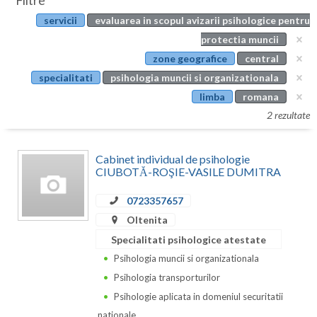
Filtre
Botosani
servicii
evaluarea in scopul avizarii psihologice pentru
Evenimente
Braila
protectia muncii
Cabinet
zone geografice
central
Brasov
specialitati
psihologia muncii si organizationala
Membri
Bucuresti
limba
romana
2 rezultate
Buzau
Calarasi
Cabinet individual de psihologie
CIUBOTĂ-ROŞIE-VASILE DUMITRA
Caras-Severin
0723357657
Cluj
Oltenita
Constanta
Specialitati psihologice atestate
Psihologia muncii si organizationala
Covasna
Psihologia transporturilor
Dambovita
Psihologie aplicata in domeniul securitatii
nationale