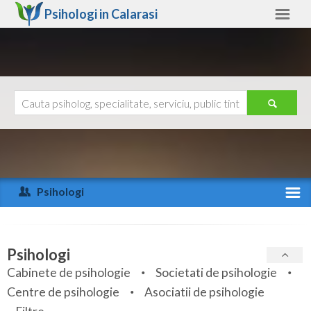
Psihologi in
Calarasi
Calarasi
Alte judete
Ajutor
Contact
Alba
Arad
Psihologi
Arges
Activitate recenta
Bacau
Specialitati
Psihologi
Bihor
Cabinete de psihologie
Societati de psihologie
Servicii
Centre de psihologie
Asociatii de psihologie
Bistrita-Nasaud
Articole