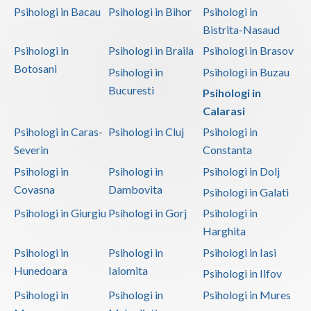
Psihologi in Bacau
Psihologi in Bihor
Psihologi in
Bistrita-Nasaud
Psihologi in
Psihologi in Braila
Psihologi in Brasov
Botosani
Psihologi in
Psihologi in Buzau
Bucuresti
Psihologi in
Calarasi
Psihologi in Caras-
Psihologi in Cluj
Psihologi in
Severin
Constanta
Psihologi in
Psihologi in
Psihologi in Dolj
Covasna
Dambovita
Psihologi in Galati
Psihologi in Giurgiu
Psihologi in Gorj
Psihologi in
Harghita
Psihologi in
Psihologi in
Psihologi in Iasi
Hunedoara
Ialomita
Psihologi in Ilfov
Psihologi in
Psihologi in
Psihologi in Mures