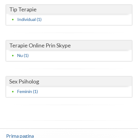
Tip Terapie
Neamt
Individual (1)
Olt
Prahova
Terapie Online Prin Skype
Salaj
Nu (1)
Satu-Mare
Sibiu
Sex Psiholog
Suceava
Feminin (1)
Teleorman
Timis
Tulcea
Valcea
Prima pagina