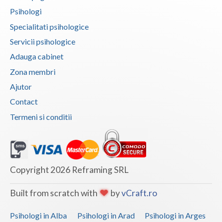
Psihologi
Vaslui
Specialitati psihologice
Vrancea
Servicii psihologice
Adauga cabinet
Zona membri
Ajutor
Contact
Termeni si conditii
Copyright 2026 Reframing SRL
Built from scratch with
by
vCraft.ro
Psihologi in Alba
Psihologi in Arad
Psihologi in Arges