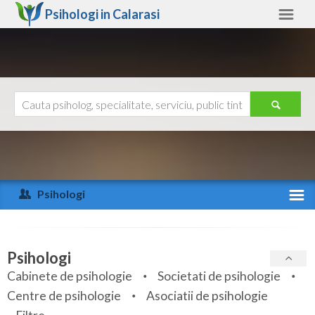
Psihologi in
Calarasi
Calarasi
Alte judete
Ajutor
Contact
Alba
Arad
Psihologi
Arges
Activitate recenta
Bacau
Specialitati
Psihologi
Bihor
Cabinete de psihologie
Societati de psihologie
Servicii
Centre de psihologie
Asociatii de psihologie
Bistrita-Nasaud
Articole