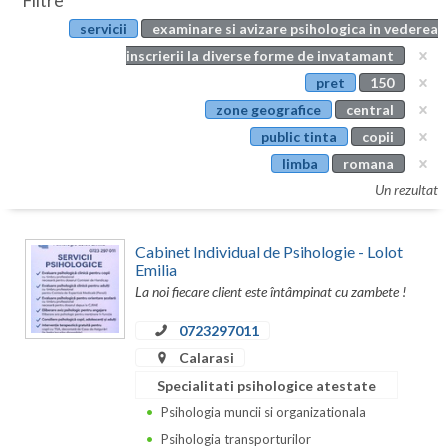
Filtre
Botosani
servicii
examinare si avizare psihologica in vederea
Evenimente
Braila
inscrierii la diverse forme de invatamant
Cabinet
pret
150
Brasov
zone geografice
central
Membri
Bucuresti
public tinta
copii
limba
romana
Buzau
Un rezultat
Calarasi
Cabinet Individual de Psihologie - Lolot
Caras-Severin
Emilia
La noi fiecare client este întâmpinat cu zambete !
Cluj
0723297011
Constanta
Calarasi
Covasna
Specialitati psihologice atestate
Dambovita
Psihologia muncii si organizationala
Psihologia transporturilor