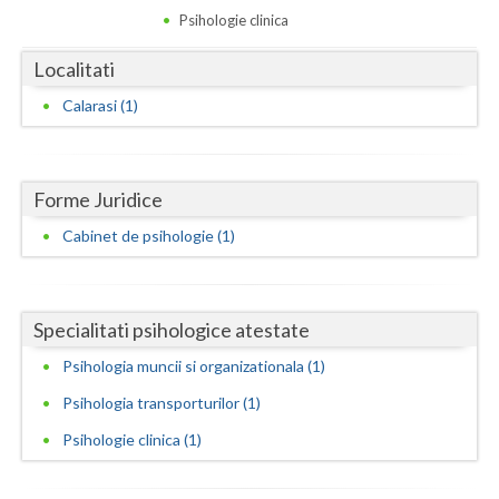
Dolj
Psihologie clinica
Galati
Localitati
Giurgiu
Calarasi (1)
Gorj
Harghita
Forme Juridice
Hunedoara
Cabinet de psihologie (1)
Ialomita
Iasi
Specialitati psihologice atestate
Ilfov
Psihologia muncii si organizationala (1)
Psihologia transporturilor (1)
Maramures
Psihologie clinica (1)
Mehedinti
Mures