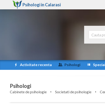
Psihologi in
Calarasi
Activitate recenta
Psihologi
Special
Psihologi
Cabinete de psihologie
Societati de psihologie
Cen