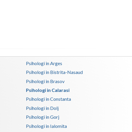
Buzau
Calarasi
Caras-Severin
Cluj
Constanta
Covasna
Psihologi in Arges
Psihologi in Bistrita-Nasaud
Dambovita
Psihologi in Brasov
Dolj
Psihologi in Calarasi
Galati
Psihologi in Constanta
Psihologi in Dolj
Giurgiu
Psihologi in Gorj
Gorj
Psihologi in Ialomita