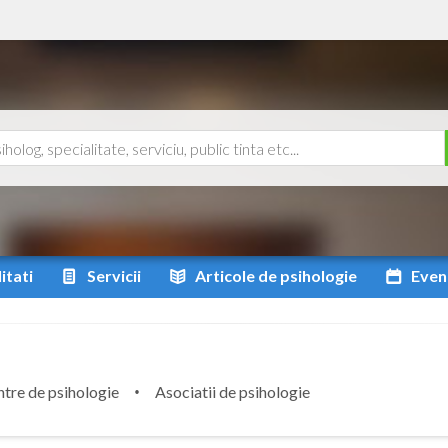
itati
Servicii
Articole
de psihologie
Even
tre de psihologie
Asociatii de psihologie