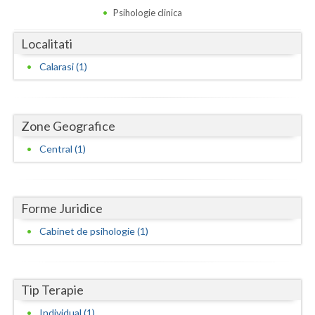
Dolj
Psihologie clinica
Galati
Localitati
Giurgiu
Calarasi (1)
Gorj
Harghita
Zone Geografice
Hunedoara
Central (1)
Ialomita
Iasi
Forme Juridice
Ilfov
Cabinet de psihologie (1)
Maramures
Mehedinti
Tip Terapie
Mures
Individual (1)