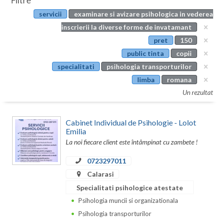
Filtre
Botosani
servicii
examinare si avizare psihologica in vederea
Evenimente
Braila
inscrierii la diverse forme de invatamant
Cabinet
pret
150
Brasov
public tinta
copii
Membri
Bucuresti
specialitati
psihologia transporturilor
limba
romana
Buzau
Un rezultat
Calarasi
Cabinet Individual de Psihologie - Lolot
Caras-Severin
Emilia
La noi fiecare client este întâmpinat cu zambete !
Cluj
0723297011
Constanta
Calarasi
Covasna
Specialitati psihologice atestate
Dambovita
Psihologia muncii si organizationala
Psihologia transporturilor