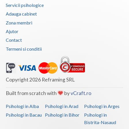
Servicii psihologice
Vaslui
Adauga cabinet
Vrancea
Zona membri
Ajutor
Contact
Termeni si conditii
Copyright 2026 Reframing SRL
Built from scratch with
by
vCraft.ro
Psihologi in Alba
Psihologi in Arad
Psihologi in Arges
Psihologi in Bacau
Psihologi in Bihor
Psihologi in
Bistrita-Nasaud