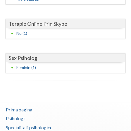
Neamt
Olt
Terapie Online Prin Skype
Nu (1)
Prahova
Salaj
Satu-Mare
Sex Psiholog
Feminin (1)
Sibiu
Suceava
Teleorman
Timis
Prima pagina
Tulcea
Psihologi
Specialitati psihologice
Valcea