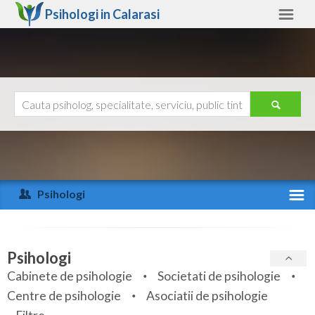
Psihologi in
Calarasi
Calarasi
Alte judete
Ajutor
Contact
Alba
Arad
Psihologi
Arges
Activitate recenta
Bacau
Specialitati
Psihologi
Bihor
Cabinete de psihologie
Societati de psihologie
Servicii
Centre de psihologie
Asociatii de psihologie
Bistrita-Nasaud
Articole