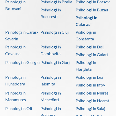
Psihologi in
Psihologi in Braila
Psihologi in Brasov
Botosani
Psihologi in
Psihologi in Buzau
Bucuresti
Psihologi in
Calarasi
Psihologi in Caras-
Psihologi in Cluj
Psihologi in
Severin
Constanta
Psihologi in
Psihologi in
Psihologi in Dolj
Covasna
Dambovita
Psihologi in Galati
Psihologi in Giurgiu
Psihologi in Gorj
Psihologi in
Harghita
Psihologi in
Psihologi in
Psihologi in Iasi
Hunedoara
Ialomita
Psihologi in Ilfov
Psihologi in
Psihologi in
Psihologi in Mures
Maramures
Mehedinti
Psihologi in Neamt
Psihologi in Olt
Psihologi in
Psihologi in Salaj
Prahova