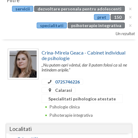
Filtre
Botosani
servicii
dezvoltare personala pentru adolescenti
Evenimente
Braila
pret
150
Cabinet
specialitati
psihoterapie integrativa
Brasov
Un rezultat
Membri
Bucuresti
Crina-Mirela Geaca - Cabinet individual
Buzau
de psihologie
„Nu putem opri vântul, dar îl putem folosi ca să ne
Calarasi
întindem aripile.”
Caras-Severin
0725746226
Cluj
Calarasi
Specialitati psihologice atestate
Constanta
Psihologie clinica
Covasna
Psihoterapie integrativa
Dambovita
Localitati