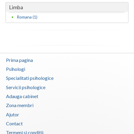
Limba
Vaslui
Romana (1)
Vrancea
Prima pagina
Psihologi
Specialitati psihologice
Servicii psihologice
Adauga cabinet
Zona membri
Ajutor
Contact
Termeni si conditii