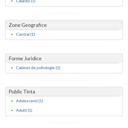
Calarasi (1)
Dolj
Galati
Giurgiu
Zone Geografice
Central (1)
Gorj
Harghita
Forme Juridice
Hunedoara
Cabinet de psihologie (1)
Ialomita
Iasi
Public Tinta
Ilfov
Adolescenti (1)
Maramures
Adulti (1)
Mehedinti
Mures