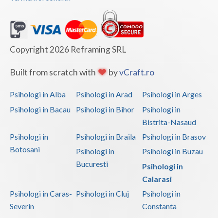
Copyright 2026 Reframing SRL
Built from scratch with
by
vCraft.ro
Psihologi in Alba
Psihologi in Arad
Psihologi in Arges
Psihologi in Bacau
Psihologi in Bihor
Psihologi in
Bistrita-Nasaud
Psihologi in
Psihologi in Braila
Psihologi in Brasov
Botosani
Psihologi in
Psihologi in Buzau
Bucuresti
Psihologi in
Calarasi
Psihologi in Caras-
Psihologi in Cluj
Psihologi in
Severin
Constanta