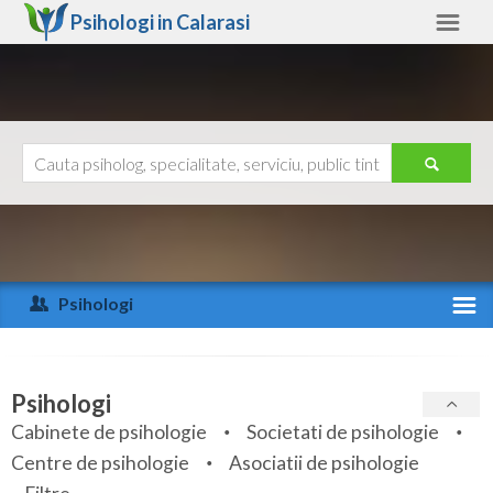
Psihologi in
Calarasi
Calarasi
Alte judete
Ajutor
Contact
Alba
Arad
Psihologi
Arges
Activitate recenta
Bacau
Specialitati
Psihologi
Bihor
Cabinete de psihologie
Societati de psihologie
Servicii
Centre de psihologie
Asociatii de psihologie
Bistrita-Nasaud
Articole