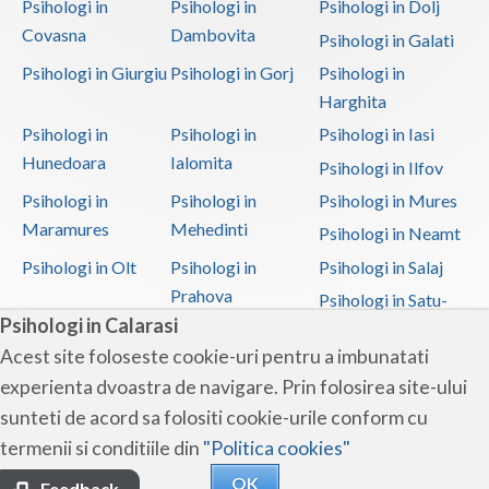
Psihologi in
Psihologi in
Psihologi in Dolj
Covasna
Dambovita
Psihologi in Galati
Psihologi in Giurgiu
Psihologi in Gorj
Psihologi in
Harghita
Psihologi in
Psihologi in
Psihologi in Iasi
Hunedoara
Ialomita
Psihologi in Ilfov
Psihologi in
Psihologi in
Psihologi in Mures
Maramures
Mehedinti
Psihologi in Neamt
Psihologi in Olt
Psihologi in
Psihologi in Salaj
Prahova
Psihologi in Satu-
Psihologi in Calarasi
Mare
Acest site foloseste cookie-uri pentru a imbunatati
Psihologi in Sibiu
Psihologi in
Psihologi in
experienta dvoastra de navigare. Prin folosirea site-ului
Suceava
Teleorman
sunteti de acord sa folositi cookie-urile conform cu
Psihologi in Timis
Psihologi in Tulcea
Psihologi in Valcea
termenii si conditiile din
"Politica cookies"
Psihologi in Vaslui
Psihologi in
OK
Vrancea
Feedback