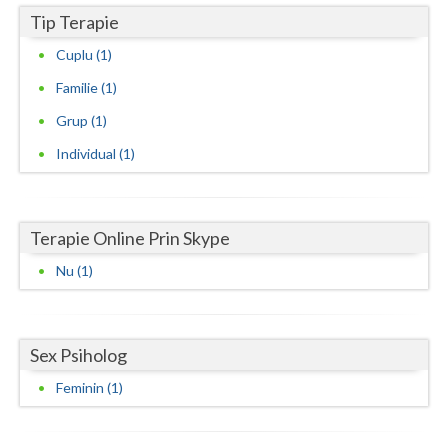
Tip Terapie
Neamt
Cuplu (1)
Olt
Familie (1)
Prahova
Grup (1)
Individual (1)
Salaj
Satu-Mare
Sibiu
Terapie Online Prin Skype
Nu (1)
Suceava
Teleorman
Sex Psiholog
Timis
Feminin (1)
Tulcea
Valcea