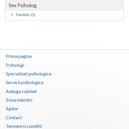
Sex Psiholog
Neamt
Feminin (1)
Olt
Prahova
Salaj
Prima pagina
Satu-Mare
Psihologi
Sibiu
Specialitati psihologice
Suceava
Servicii psihologice
Adauga cabinet
Teleorman
Zona membri
Timis
Ajutor
Tulcea
Contact
Valcea
Termeni si conditii