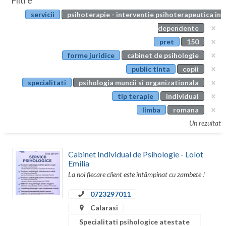
Filtre
Botosani
servicii
psihoterapie - interventie psihoterapeutica in
Evenimente
Braila
dependente
Cabinet
pret
150
Brasov
forme juridice
cabinet de psihologie
Membri
Bucuresti
public tinta
copii
specialitati
psihologia muncii si organizationala
Buzau
tip terapie
individual
Calarasi
limba
romana
Un rezultat
Caras-Severin
Cluj
Cabinet Individual de Psihologie - Lolot
Emilia
Constanta
La noi fiecare client este întâmpinat cu zambete !
Covasna
0723297011
Calarasi
Dambovita
Specialitati psihologice atestate