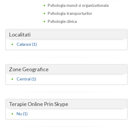
Dolj
Psihologia muncii si organizationala
Galati
Psihologia transporturilor
Psihologie clinica
Giurgiu
Localitati
Gorj
Calarasi (1)
Harghita
Hunedoara
Zone Geografice
Ialomita
Central (1)
Iasi
Ilfov
Terapie Online Prin Skype
Maramures
Nu (1)
Mehedinti
Mures