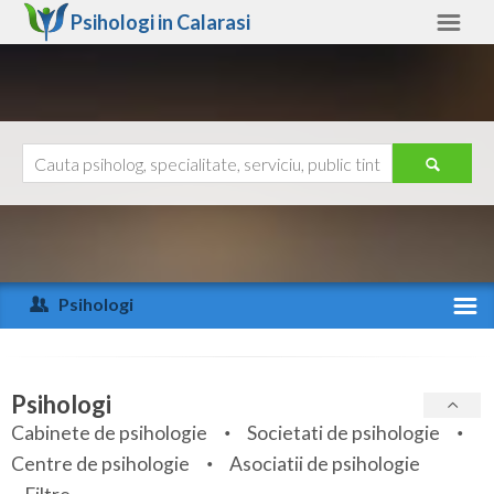
Psihologi in
Calarasi
Calarasi
Alte judete
Ajutor
Contact
Alba
Arad
Psihologi
Arges
Activitate recenta
Bacau
Specialitati
Psihologi
Bihor
Cabinete de psihologie
Societati de psihologie
Servicii
Centre de psihologie
Asociatii de psihologie
Bistrita-Nasaud
Articole