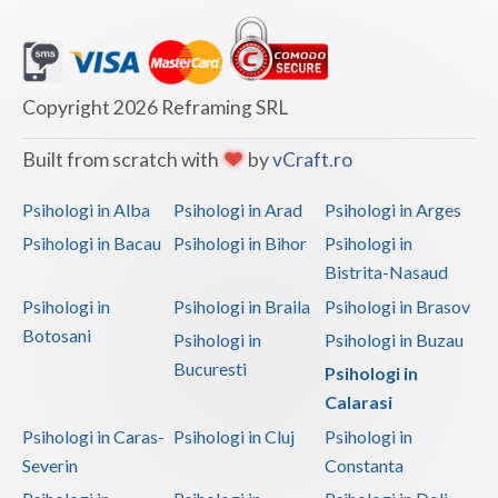
Vaslui
Vrancea
Copyright 2026 Reframing SRL
Built from scratch with
by
vCraft.ro
Psihologi in Alba
Psihologi in Arad
Psihologi in Arges
Psihologi in Bacau
Psihologi in Bihor
Psihologi in
Bistrita-Nasaud
Psihologi in
Psihologi in Braila
Psihologi in Brasov
Botosani
Psihologi in
Psihologi in Buzau
Bucuresti
Psihologi in
Calarasi
Psihologi in Caras-
Psihologi in Cluj
Psihologi in
Severin
Constanta