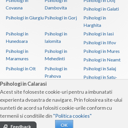
Psihologi in
Psihologi in
Psihologi in Dolj
Covasna
Dambovita
Psihologi in Galati
Psihologi in Giurgiu
Psihologi in Gorj
Psihologi in
Harghita
Psihologi in
Psihologi in
Psihologi in Iasi
Hunedoara
Ialomita
Psihologi in Ilfov
Psihologi in
Psihologi in
Psihologi in Mures
Maramures
Mehedinti
Psihologi in Neamt
Psihologi in Olt
Psihologi in
Psihologi in Salaj
Prahova
Psihologi in Satu-
Psihologi in Calarasi
Mare
Acest site foloseste cookie-uri pentru a imbunatati
Psihologi in Sibiu
Psihologi in
Psihologi in
experienta dvoastra de navigare. Prin folosirea site-ului
Suceava
Teleorman
sunteti de acord sa folositi cookie-urile conform cu
Psihologi in Timis
Psihologi in Tulcea
Psihologi in Valcea
termenii si conditiile din
"Politica cookies"
Psihologi in Vaslui
Psihologi in
OK
Vrancea
Feedback