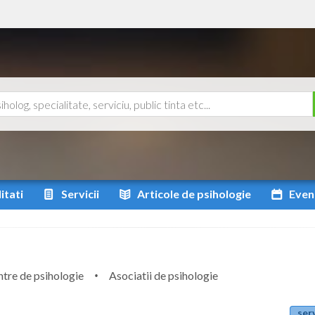
itati
Servicii
Articole
de psihologie
Even
tre de psihologie
Asociatii de psihologie
serv