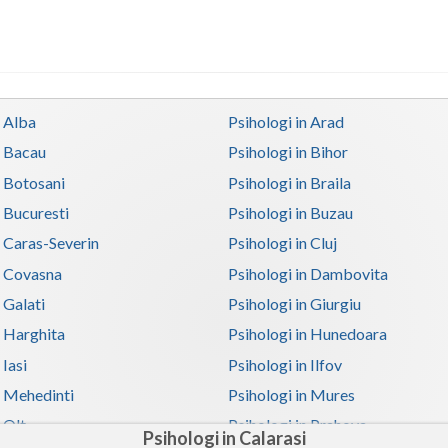
n Alba
Psihologi in Arad
n Bacau
Psihologi in Bihor
n Botosani
Psihologi in Braila
n Bucuresti
Psihologi in Buzau
n Caras-Severin
Psihologi in Cluj
n Covasna
Psihologi in Dambovita
 Galati
Psihologi in Giurgiu
n Harghita
Psihologi in Hunedoara
 Iasi
Psihologi in Ilfov
n Mehedinti
Psihologi in Mures
 Olt
Psihologi in Prahova
Psihologi in Calarasi