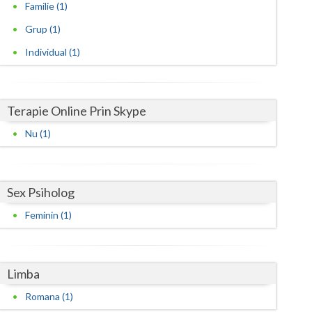
Harghita
Familie (1)
Grup (1)
Hunedoara
Individual (1)
Ialomita
Iasi
Terapie Online Prin Skype
Ilfov
Nu (1)
Maramures
Mehedinti
Sex Psiholog
Mures
Feminin (1)
Neamt
Olt
Limba
Prahova
Romana (1)
Salaj