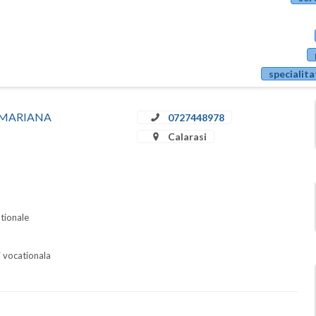
specialita
EA MARIANA
0727448978
Calarasi
ationale
i vocationala