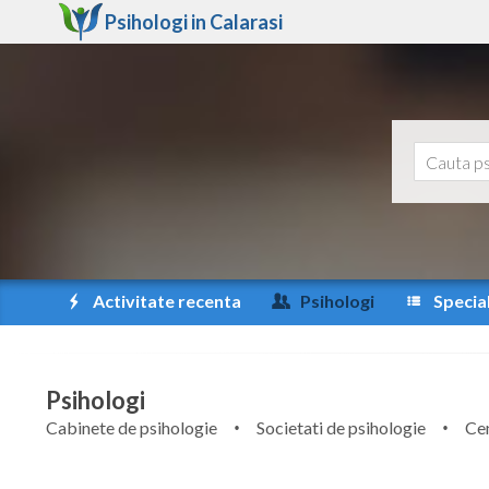
Psihologi in
Calarasi
Activitate recenta
Psihologi
Special
Psihologi
Cabinete de psihologie
Societati de psihologie
Cen