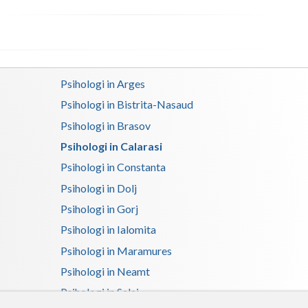
Satu-Mare
Sibiu
Suceava
Psihologi in Arges
Psihologi in Bistrita-Nasaud
Teleorman
Psihologi in Brasov
Timis
Psihologi in Calarasi
Tulcea
Psihologi in Constanta
Psihologi in Dolj
Valcea
Psihologi in Gorj
Vaslui
Psihologi in Ialomita
Vrancea
Psihologi in Maramures
Psihologi in Neamt
Psihologi in Salaj