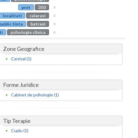
Buzau
pret
350
localitati
calarasi
Calarasi
public tinta
batrani
Caras-Severin
ti
psihologie clinica
Cluj
Zone Geografice
Constanta
Central (1)
Covasna
Dambovita
Forme Juridice
Dolj
Cabinet de psihologie (1)
Galati
Giurgiu
Tip Terapie
Gorj
Cuplu (1)