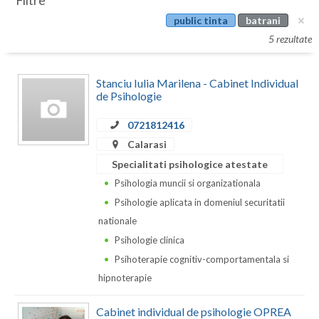
Filtre
Botosani
public tinta
batrani
Evenimente
Braila
5 rezultate
Cabinet
Brasov
Stanciu Iulia Marilena - Cabinet Individual
Membri
Bucuresti
de Psihologie
Buzau
0721812416
Calarasi
Calarasi
Specialitati psihologice atestate
Caras-Severin
Psihologia muncii si organizationala
Psihologie aplicata in domeniul securitatii
Cluj
nationale
Constanta
Psihologie clinica
Psihoterapie cognitiv-comportamentala si
Covasna
hipnoterapie
Dambovita
Cabinet individual de psihologie OPREA