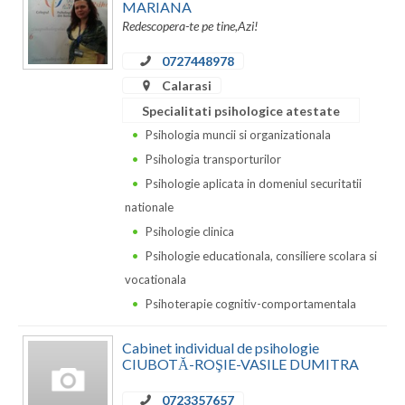
Dolj
MARIANA
Redescopera-te pe tine,Azi!
Galati
0727448978
Giurgiu
Calarasi
Specialitati psihologice atestate
Gorj
Psihologia muncii si organizationala
Harghita
Psihologia transporturilor
Hunedoara
Psihologie aplicata in domeniul securitatii
nationale
Ialomita
Psihologie clinica
Iasi
Psihologie educationala, consiliere scolara si
vocationala
Ilfov
Psihoterapie cognitiv-comportamentala
Maramures
Cabinet individual de psihologie
CIUBOTĂ-ROŞIE-VASILE DUMITRA
Mehedinti
0723357657
Mures