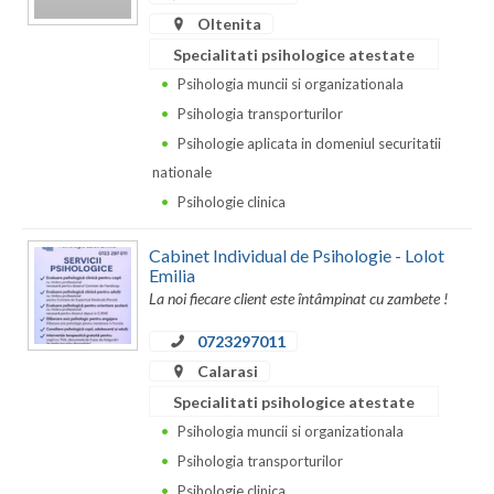
Oltenita
Neamt
Specialitati psihologice atestate
Olt
Psihologia muncii si organizationala
Psihologia transporturilor
Prahova
Psihologie aplicata in domeniul securitatii
Salaj
nationale
Psihologie clinica
Satu-Mare
Cabinet Individual de Psihologie - Lolot
Sibiu
Emilia
La noi fiecare client este întâmpinat cu zambete !
Suceava
0723297011
Teleorman
Calarasi
Timis
Specialitati psihologice atestate
Psihologia muncii si organizationala
Tulcea
Psihologia transporturilor
Valcea
Psihologie clinica