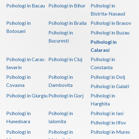
Psihologi in Bacau
Psihologi in Bihor
Psihologi in
Psihoterapie - Interventie psihoterapeutica in ... (1)
Bistrita-Nasaud
Psihoterapie - Interventie psihoterapeutica in ... (1)
Psihologi in
Psihologi in Braila
Psihologi in Brasov
Psihoterapie - Interventie psihoterapeutica in ... (2)
Botosani
Psihologi in
Psihologi in Buzau
Psihoterapie - Interventie psihoterapeutica in ... (2)
Bucuresti
Psihologi in
Psihoterapie - Interventie psihoterapeutica in ... (1)
Calarasi
Psihoterapie - Interventie psihoterapeutica in ... (2)
Psihologi in Caras-
Psihologi in Cluj
Psihologi in
Severin
Constanta
Psihoterapie - Interventie psihoterapeutica in ... (2)
Psihologi in
Psihologi in
Psihologi in Dolj
Psihoterapie - Interventie psihoterapeutica in ... (3)
Covasna
Dambovita
Psihologi in Galati
Psihoterapie - Interventie psihoterapeutica in ... (1)
Psihologi in Giurgiu
Psihologi in Gorj
Psihologi in
Psihoterapie - Interventie psihoterapeutica in ... (1)
Harghita
Psihoterapie - Interventie psihoterapeutica in ... (3)
Psihologi in
Psihologi in
Psihologi in Iasi
Psihoterapie - Interventie psihoterapeutica in ... (1)
Hunedoara
Ialomita
Psihologi in Ilfov
Psihoterapie suportiva (4)
Psihologi in
Psihologi in
Psihologi in Mures