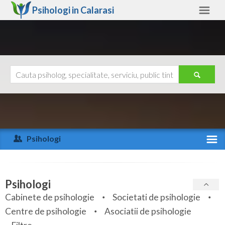
Psihologi in
Calarasi
Calarasi
Alte judete
Ajutor
Contact
Alba
Arad
Psihologi
Arges
Activitate recenta
Bacau
Specialitati
Psihologi
Bihor
Cabinete de psihologie
Societati de psihologie
Servicii
Centre de psihologie
Asociatii de psihologie
Bistrita-Nasaud
Articole