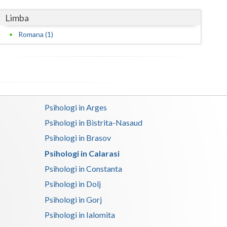
Limba
Satu-Mare
Romana (1)
Sibiu
Suceava
Teleorman
Timis
Psihologi in Arges
Tulcea
Psihologi in Bistrita-Nasaud
Psihologi in Brasov
Valcea
Psihologi in Calarasi
Vaslui
Psihologi in Constanta
Vrancea
Psihologi in Dolj
Psihologi in Gorj
Psihologi in Ialomita