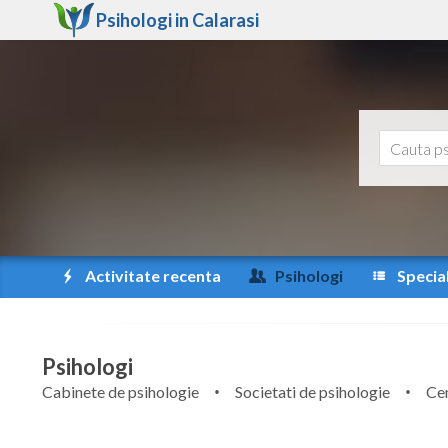
Psihologi in
Calarasi
Activitate recenta
Psihologi
Special
Psihologi
Cabinete de psihologie
Societati de psihologie
Cen