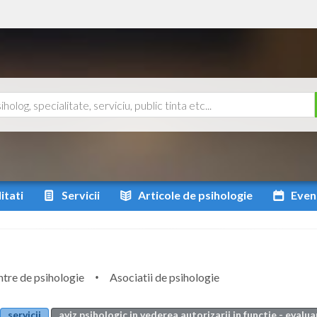
itati
Servicii
Articole
de psihologie
Even
tre de psihologie
Asociatii de psihologie
servicii
aviz psihologic in vederea autorizarii in functie - evalu