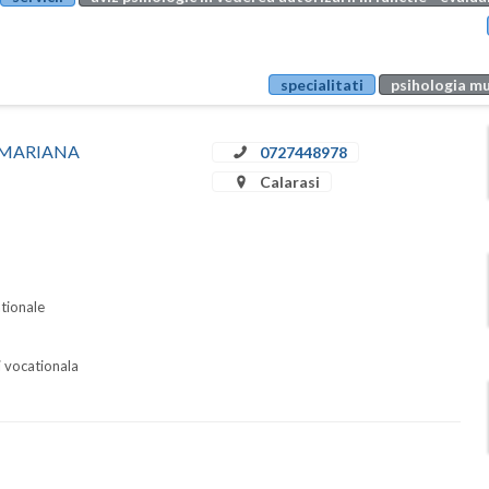
specialitati
psihologia mu
EA MARIANA
0727448978
Calarasi
ationale
i vocationala