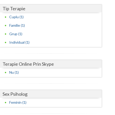
Harghita
Tip Terapie
Hunedoara
Cuplu (1)
Ialomita
Familie (1)
Iasi
Grup (1)
Ilfov
Individual (1)
Maramures
Mehedinti
Terapie Online Prin Skype
Nu (1)
Mures
Neamt
Sex Psiholog
Olt
Feminin (1)
Prahova
Salaj