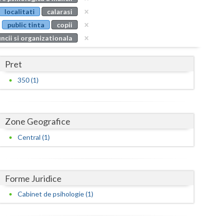
Buzau
localitati
calarasi
public tinta
copii
Calarasi
ncii si organizationala
Caras-Severin
Pret
Cluj
350 (1)
Constanta
Covasna
Zone Geografice
Dambovita
Central (1)
Dolj
Galati
Forme Juridice
Giurgiu
Cabinet de psihologie (1)
Gorj