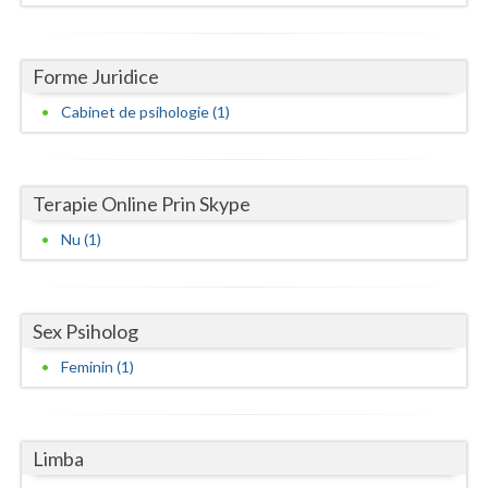
Neamt
Forme Juridice
Olt
Cabinet de psihologie (1)
Prahova
Salaj
Terapie Online Prin Skype
Satu-Mare
Nu (1)
Sibiu
Suceava
Sex Psiholog
Teleorman
Feminin (1)
Timis
Tulcea
Limba
Valcea