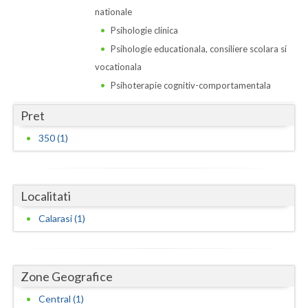
Dolj
nationale
Galati
Psihologie clinica
Psihologie educationala, consiliere scolara si
Giurgiu
vocationala
Gorj
Psihoterapie cognitiv-comportamentala
Harghita
Pret
350 (1)
Hunedoara
Ialomita
Localitati
Iasi
Calarasi (1)
Ilfov
Maramures
Zone Geografice
Mehedinti
Central (1)
Mures