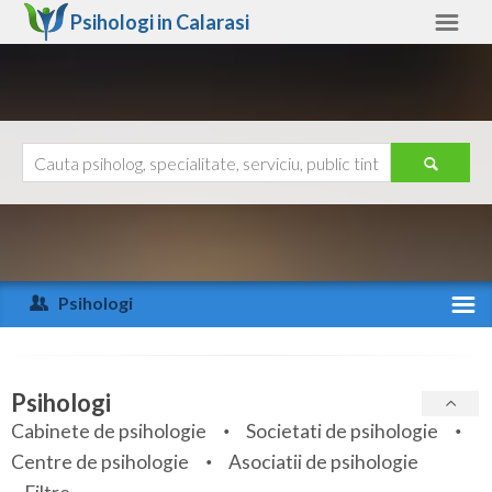
Psihologi in
Calarasi
Calarasi
Alte judete
Ajutor
Contact
Alba
Arad
Psihologi
Arges
Activitate recenta
Bacau
Specialitati
Psihologi
Bihor
Cabinete de psihologie
Societati de psihologie
Servicii
Centre de psihologie
Asociatii de psihologie
Bistrita-Nasaud
Articole