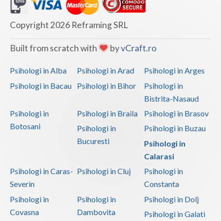
Copyright 2026 Reframing SRL
Built from scratch with
by
vCraft.ro
Psihologi in Alba
Psihologi in Arad
Psihologi in Arges
Psihologi in Bacau
Psihologi in Bihor
Psihologi in
Bistrita-Nasaud
Psihologi in
Psihologi in Braila
Psihologi in Brasov
Botosani
Psihologi in
Psihologi in Buzau
Bucuresti
Psihologi in
Calarasi
Psihologi in Caras-
Psihologi in Cluj
Psihologi in
Severin
Constanta
Psihologi in
Psihologi in
Psihologi in Dolj
Covasna
Dambovita
Psihologi in Galati