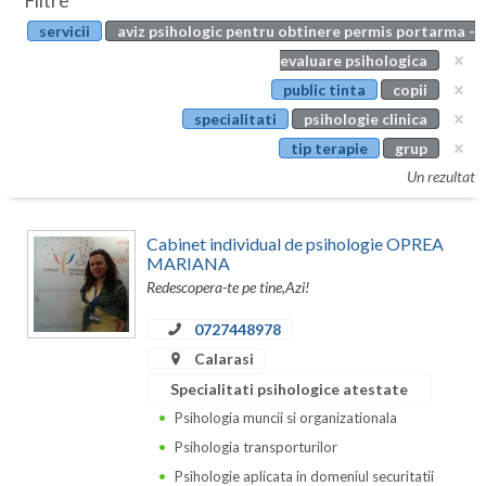
Filtre
Botosani
servicii
aviz psihologic pentru obtinere permis portarma -
Evenimente
Braila
evaluare psihologica
Cabinet
public tinta
copii
Brasov
specialitati
psihologie clinica
Membri
Bucuresti
tip terapie
grup
Un rezultat
Buzau
Calarasi
Cabinet individual de psihologie OPREA
MARIANA
Caras-Severin
Redescopera-te pe tine,Azi!
Cluj
0727448978
Calarasi
Constanta
Specialitati psihologice atestate
Covasna
Psihologia muncii si organizationala
Dambovita
Psihologia transporturilor
Psihologie aplicata in domeniul securitatii