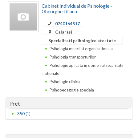
Cabinet Individual de Psihologie -
Gheorghe Liliana
Neamt
Olt
0740164517
Calarasi
Prahova
Specialitati psihologice atestate
Salaj
Psihologia muncii si organizationala
Psihologia transporturilor
Satu-Mare
Psihologie aplicata in domeniul securitatii
Sibiu
nationale
Psihologie clinica
Suceava
Psihopedagogie speciala
Teleorman
Pret
Timis
350 (1)
Tulcea
Valcea