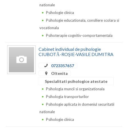
Dolj
nationale
Galati
Psihologie clinica
Psihologie educationala, consiliere scolara si
Giurgiu
vocationala
Gorj
Psihoterapie cognitiv-comportamentala
Harghita
Cabinet individual de psihologie
CIUBOTĂ-ROŞIE-VASILE DUMITRA
Hunedoara
0723357657
Ialomita
Oltenita
Iasi
Specialitati psihologice atestate
Psihologia muncii si organizationala
Ilfov
Psihologia transporturilor
Maramures
Psihologie aplicata in domeniul securitatii
nationale
Mehedinti
Psihologie clinica
Mures