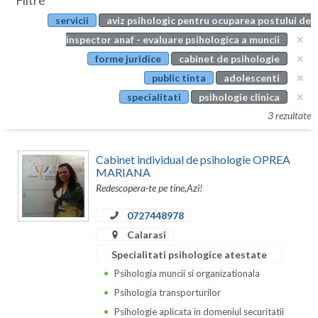
Filtre
Botosani
servicii
aviz psihologic pentru ocuparea postului de
Evenimente
Braila
inspector anaf - evaluare psihologica a muncii
Cabinet
forme juridice
cabinet de psihologie
Brasov
public tinta
adolescenti
Membri
Bucuresti
specialitati
psihologie clinica
3 rezultate
Buzau
Calarasi
Cabinet individual de psihologie OPREA
MARIANA
Caras-Severin
Redescopera-te pe tine,Azi!
Cluj
0727448978
Calarasi
Constanta
Specialitati psihologice atestate
Covasna
Psihologia muncii si organizationala
Dambovita
Psihologia transporturilor
Psihologie aplicata in domeniul securitatii