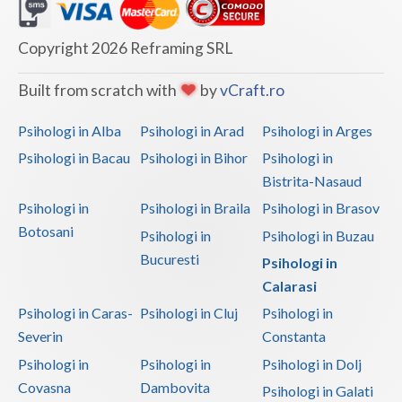
Copyright 2026 Reframing SRL
Built from scratch with
by
vCraft.ro
Psihologi in Alba
Psihologi in Arad
Psihologi in Arges
Psihologi in Bacau
Psihologi in Bihor
Psihologi in
Bistrita-Nasaud
Psihologi in
Psihologi in Braila
Psihologi in Brasov
Botosani
Psihologi in
Psihologi in Buzau
Bucuresti
Psihologi in
Calarasi
Psihologi in Caras-
Psihologi in Cluj
Psihologi in
Severin
Constanta
Psihologi in
Psihologi in
Psihologi in Dolj
Covasna
Dambovita
Psihologi in Galati