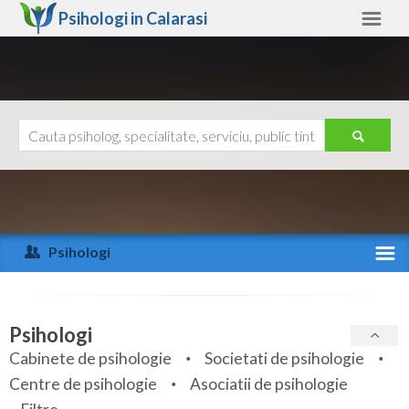
Psihologi in
Calarasi
Calarasi
Alte judete
Ajutor
Contact
Alba
Arad
Psihologi
Arges
Activitate recenta
Bacau
Specialitati
Psihologi
Bihor
Cabinete de psihologie
Societati de psihologie
Servicii
Centre de psihologie
Asociatii de psihologie
Bistrita-Nasaud
Articole