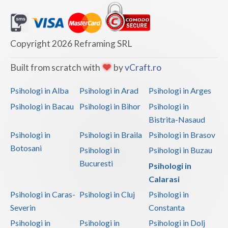
Copyright 2026 Reframing SRL
Built from scratch with
by
vCraft.ro
Psihologi in Alba
Psihologi in Arad
Psihologi in Arges
Psihologi in Bacau
Psihologi in Bihor
Psihologi in
Bistrita-Nasaud
Psihologi in
Psihologi in Braila
Psihologi in Brasov
Botosani
Psihologi in
Psihologi in Buzau
Bucuresti
Psihologi in
Calarasi
Psihologi in Caras-
Psihologi in Cluj
Psihologi in
Severin
Constanta
Psihologi in
Psihologi in
Psihologi in Dolj