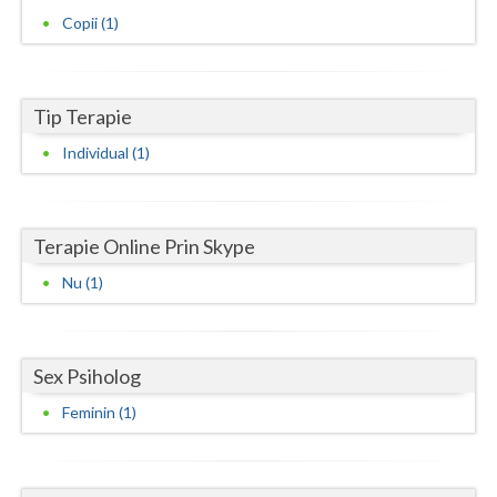
Copii (1)
Neamt
Olt
Tip Terapie
Prahova
Individual (1)
Salaj
Satu-Mare
Terapie Online Prin Skype
Sibiu
Nu (1)
Suceava
Teleorman
Sex Psiholog
Timis
Feminin (1)
Tulcea
Valcea