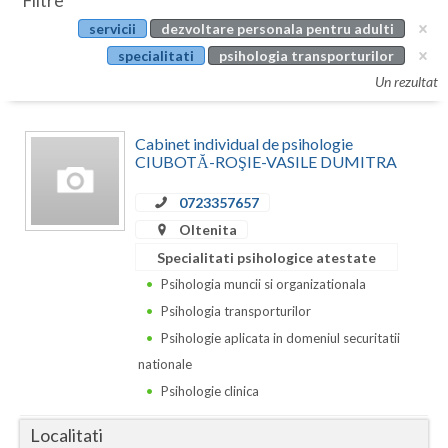
Filtre
Botosani
servicii
dezvoltare personala pentru adulti
Evenimente
Braila
specialitati
psihologia transporturilor
Cabinet
Un rezultat
Brasov
Membri
Bucuresti
Cabinet individual de psihologie
CIUBOTĂ-ROŞIE-VASILE DUMITRA
Buzau
0723357657
Calarasi
Oltenita
Caras-Severin
Specialitati psihologice atestate
Psihologia muncii si organizationala
Cluj
Psihologia transporturilor
Constanta
Psihologie aplicata in domeniul securitatii
nationale
Covasna
Psihologie clinica
Dambovita
Localitati