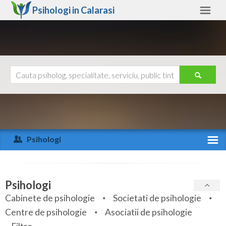
Psihologi in
Calarasi
Calarasi
Alte judete
Ajutor
Contact
Alba
Arad
Psihologi
Arges
Activitate recenta
Bacau
Specialitati
Psihologi
Bihor
Cabinete de psihologie
Societati de psihologie
Servicii
Centre de psihologie
Asociatii de psihologie
Bistrita-Nasaud
Articole