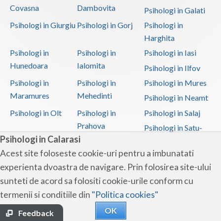
Covasna
Dambovita
Psihologi in Galati
Psihologi in Giurgiu
Psihologi in Gorj
Psihologi in
Harghita
Psihologi in
Psihologi in
Psihologi in Iasi
Hunedoara
Ialomita
Psihologi in Ilfov
Psihologi in
Psihologi in
Psihologi in Mures
Maramures
Mehedinti
Psihologi in Neamt
Psihologi in Olt
Psihologi in
Psihologi in Salaj
Prahova
Psihologi in Satu-
Psihologi in Calarasi
Mare
Acest site foloseste cookie-uri pentru a imbunatati
Psihologi in Sibiu
Psihologi in
Psihologi in
experienta dvoastra de navigare. Prin folosirea site-ului
Suceava
Teleorman
sunteti de acord sa folositi cookie-urile conform cu
Psihologi in Timis
Psihologi in Tulcea
Psihologi in Valcea
termenii si conditiile din
"Politica cookies"
Psihologi in Vaslui
Psihologi in
OK
Vrancea
Feedback