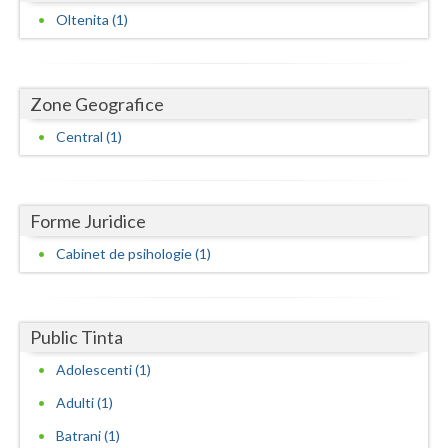
Dolj
Oltenita (1)
Galati
Giurgiu
Zone Geografice
Gorj
Central (1)
Harghita
Hunedoara
Forme Juridice
Ialomita
Cabinet de psihologie (1)
Iasi
Ilfov
Public Tinta
Maramures
Adolescenti (1)
Adulti (1)
Mehedinti
Batrani (1)
Mures