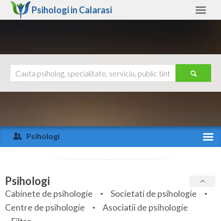
Psihologi in
Calarasi
Calarasi
Alte judete
Ajutor
Contact
Alba
Arad
Psihologi
Arges
Activitate recenta
Bacau
Specialitati
Psihologi
Bihor
Cabinete de psihologie
Societati de psihologie
Servicii
Centre de psihologie
Asociatii de psihologie
Bistrita-Nasaud
Articole