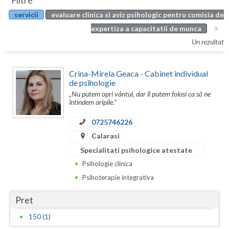
Filtre
Botosani
servicii
evaluare clinica si aviz psihologic pentru comisia de
Evenimente
Braila
expertiza a capacitatii de munca
Cabinet
Un rezultat
Brasov
Membri
Bucuresti
Crina-Mirela Geaca - Cabinet individual
de psihologie
Buzau
„Nu putem opri vântul, dar îl putem folosi ca să ne
întindem aripile.”
Calarasi
0725746226
Caras-Severin
Calarasi
Cluj
Specialitati psihologice atestate
Psihologie clinica
Constanta
Psihoterapie integrativa
Covasna
Pret
Dambovita
150 (1)