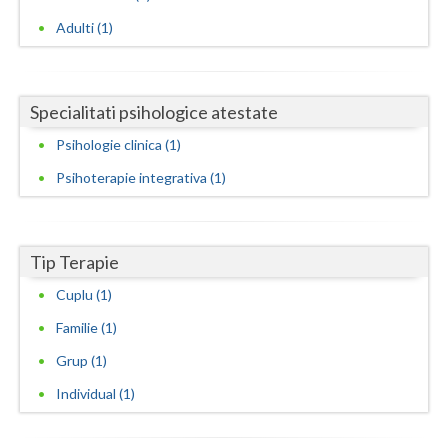
Adulti (1)
Neamt
Olt
Specialitati psihologice atestate
Prahova
Psihologie clinica (1)
Salaj
Psihoterapie integrativa (1)
Satu-Mare
Sibiu
Tip Terapie
Suceava
Cuplu (1)
Teleorman
Familie (1)
Timis
Grup (1)
Individual (1)
Tulcea
Valcea