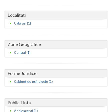
Dolj
Galati
Localitati
Giurgiu
Calarasi (1)
Gorj
Harghita
Zone Geografice
Hunedoara
Central (1)
Ialomita
Iasi
Forme Juridice
Ilfov
Cabinet de psihologie (1)
Maramures
Mehedinti
Public Tinta
Adolescenti (1)
Mures