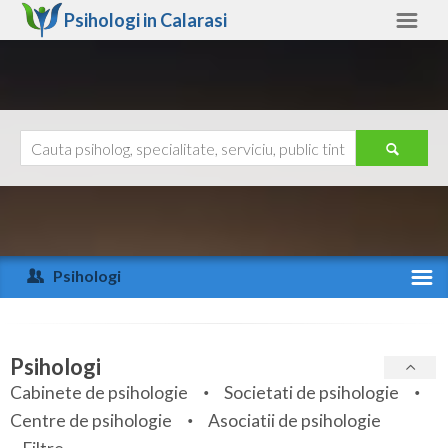
Psihologi in
Calarasi
Calarasi
Alte judete
Ajutor
Contact
Alba
Arad
Psihologi
Arges
Activitate recenta
Bacau
Specialitati
Psihologi
Bihor
Cabinete de psihologie
Societati de psihologie
Servicii
Centre de psihologie
Asociatii de psihologie
Bistrita-Nasaud
Articole