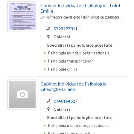
Dolj
Cabinet Individual de Psihologie - Lolot
Emilia
Galati
La noi fiecare client este întâmpinat cu zambete !
Giurgiu
0723297011
Calarasi
Gorj
Specialitati psihologice atestate
Harghita
Psihologia muncii si organizationala
Hunedoara
Psihologia transporturilor
Psihologie clinica
Ialomita
Cabinet Individual de Psihologie -
Iasi
Gheorghe Liliana
Ilfov
0740164517
Maramures
Calarasi
Specialitati psihologice atestate
Mehedinti
Psihologia muncii si organizationala
Mures
Psihologia transporturilor