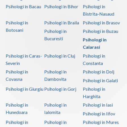
Psihologi in Bacau
Psihologi in Bihor
Psihologi in
Bistrita-Nasaud
Psihologi in
Psihologi in Braila
Psihologi in Brasov
Botosani
Psihologi in
Psihologi in Buzau
Bucuresti
Psihologi in
Calarasi
Psihologi in Caras-
Psihologi in Cluj
Psihologi in
Severin
Constanta
Psihologi in
Psihologi in
Psihologi in Dolj
Covasna
Dambovita
Psihologi in Galati
Psihologi in Giurgiu
Psihologi in Gorj
Psihologi in
Harghita
Psihologi in
Psihologi in
Psihologi in Iasi
Hunedoara
Ialomita
Psihologi in Ilfov
Psihologi in
Psihologi in
Psihologi in Mures