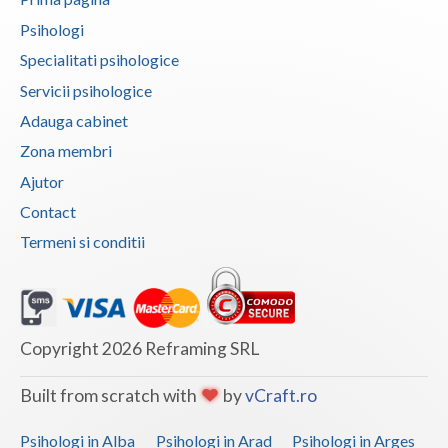
Psihologi
Specialitati psihologice
Servicii psihologice
Adauga cabinet
Zona membri
Ajutor
Contact
Termeni si conditii
Copyright 2026 Reframing SRL
Built from scratch with
by
vCraft.ro
Psihologi in Alba
Psihologi in Arad
Psihologi in Arges