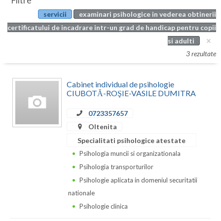
Filtre
Botosani
servicii
examinari psihologice in vederea obtinerii
Evenimente
Braila
certificatului de incadrare intr-un grad de handicap pentru copii
Cabinet
si adulti
Brasov
3 rezultate
Membri
Bucuresti
Cabinet individual de psihologie
Buzau
CIUBOTĂ-ROŞIE-VASILE DUMITRA
Calarasi
0723357657
Caras-Severin
Oltenita
Specialitati psihologice atestate
Cluj
Psihologia muncii si organizationala
Constanta
Psihologia transporturilor
Psihologie aplicata in domeniul securitatii
Covasna
nationale
Dambovita
Psihologie clinica