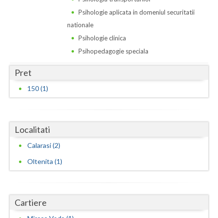
Psihologie aplicata in domeniul securitatii
Neamt
nationale
Olt
Psihologie clinica
Psihopedagogie speciala
Prahova
Pret
Salaj
150 (1)
Satu-Mare
Sibiu
Localitati
Suceava
Calarasi (2)
Teleorman
Oltenita (1)
Timis
Tulcea
Cartiere
Valcea