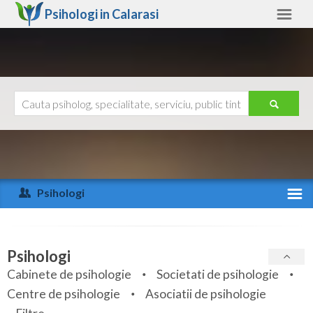
Psihologi in
Calarasi
Calarasi
Alte judete
Ajutor
Contact
Alba
Arad
Psihologi
Arges
Activitate recenta
Bacau
Specialitati
Psihologi
Bihor
Cabinete de psihologie
Societati de psihologie
Servicii
Centre de psihologie
Asociatii de psihologie
Bistrita-Nasaud
Articole