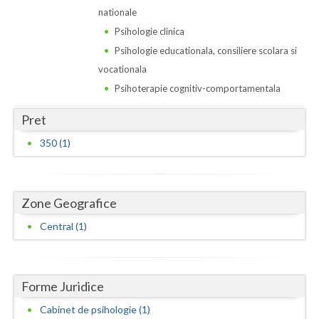
Dolj
nationale
Galati
Psihologie clinica
Psihologie educationala, consiliere scolara si
Giurgiu
vocationala
Gorj
Psihoterapie cognitiv-comportamentala
Harghita
Pret
350 (1)
Hunedoara
Ialomita
Zone Geografice
Iasi
Central (1)
Ilfov
Maramures
Forme Juridice
Mehedinti
Cabinet de psihologie (1)
Mures