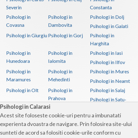
Severin
Constanta
Psihologi in
Psihologi in
Psihologi in Dolj
Covasna
Dambovita
Psihologi in Galati
Psihologi in Giurgiu
Psihologi in Gorj
Psihologi in
Harghita
Psihologi in
Psihologi in
Psihologi in Iasi
Hunedoara
Ialomita
Psihologi in Ilfov
Psihologi in
Psihologi in
Psihologi in Mures
Maramures
Mehedinti
Psihologi in Neamt
Psihologi in Olt
Psihologi in
Psihologi in Salaj
Prahova
Psihologi in Satu-
Psihologi in Calarasi
Mare
Acest site foloseste cookie-uri pentru a imbunatati
Psihologi in Sibiu
Psihologi in
Psihologi in
experienta dvoastra de navigare. Prin folosirea site-ului
Suceava
Teleorman
sunteti de acord sa folositi cookie-urile conform cu
Psihologi in Timis
Psihologi in Tulcea
Psihologi in Valcea