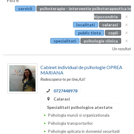
Filtre
Botosani
servicii
psihoterapie - interventie psihoterapeutica in
Evenimente
Braila
hipocondrie
Cabinet
localitati
calarasi
Brasov
public tinta
copii
Membri
Bucuresti
specialitati
psihologie clinica
Un rezultat
Buzau
Calarasi
Cabinet individual de psihologie OPREA
MARIANA
Caras-Severin
Redescopera-te pe tine,Azi!
Cluj
0727448978
Calarasi
Constanta
Specialitati psihologice atestate
Covasna
Psihologia muncii si organizationala
Dambovita
Psihologia transporturilor
Psihologie aplicata in domeniul securitatii