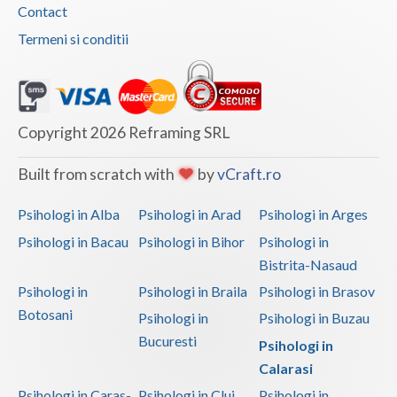
Contact
Termeni si conditii
Copyright 2026 Reframing SRL
Built from scratch with
by
vCraft.ro
Psihologi in Alba
Psihologi in Arad
Psihologi in Arges
Psihologi in Bacau
Psihologi in Bihor
Psihologi in
Bistrita-Nasaud
Psihologi in
Psihologi in Braila
Psihologi in Brasov
Botosani
Psihologi in
Psihologi in Buzau
Bucuresti
Psihologi in
Calarasi
Psihologi in Caras-
Psihologi in Cluj
Psihologi in