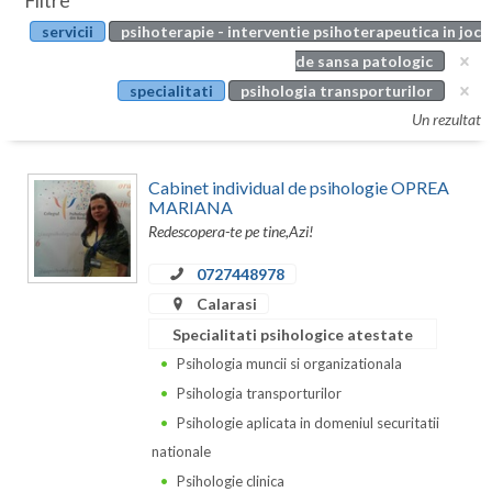
Filtre
Botosani
servicii
psihoterapie - interventie psihoterapeutica in joc
Evenimente
Braila
de sansa patologic
Cabinet
specialitati
psihologia transporturilor
Brasov
Un rezultat
Membri
Bucuresti
Cabinet individual de psihologie OPREA
Buzau
MARIANA
Redescopera-te pe tine,Azi!
Calarasi
0727448978
Caras-Severin
Calarasi
Cluj
Specialitati psihologice atestate
Psihologia muncii si organizationala
Constanta
Psihologia transporturilor
Covasna
Psihologie aplicata in domeniul securitatii
nationale
Dambovita
Psihologie clinica