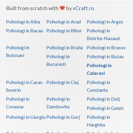
Built from scratch with
by
vCraft.ro
Psihologi in Alba
Psihologi in Arad
Psihologi in Arges
Psihologi in Bacau
Psihologi in Bihor
Psihologi in
Bistrita-Nasaud
Psihologi in
Psihologi in Braila
Psihologi in Brasov
Botosani
Psihologi in
Psihologi in Buzau
Bucuresti
Psihologi in
Calarasi
Psihologi in Caras-
Psihologi in Cluj
Psihologi in
Severin
Constanta
Psihologi in
Psihologi in
Psihologi in Dolj
Covasna
Dambovita
Psihologi in Galati
Psihologi in Giurgiu
Psihologi in Gorj
Psihologi in
Harghita