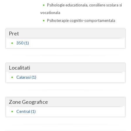
Dolj
Psihologie educationala, consiliere scolara si
vocationala
Galati
Psihoterapie cognitiv-comportamentala
Giurgiu
Pret
Gorj
350 (1)
Harghita
Hunedoara
Localitati
Ialomita
Calarasi (1)
Iasi
Ilfov
Zone Geografice
Maramures
Central (1)
Mehedinti
Mures