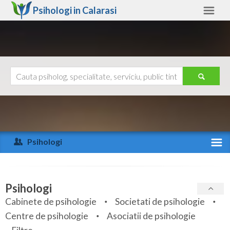
Psihologi in
Calarasi
Calarasi
Alte judete
Ajutor
Contact
Alba
Arad
Psihologi
Arges
Activitate recenta
Bacau
Specialitati
Psihologi
Bihor
Cabinete de psihologie
Societati de psihologie
Servicii
Centre de psihologie
Asociatii de psihologie
Bistrita-Nasaud
Articole