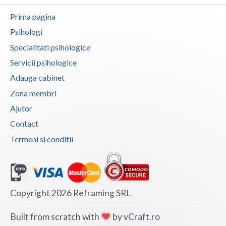
Vaslui
Prima pagina
Psihologi
Vrancea
Specialitati psihologice
Servicii psihologice
Adauga cabinet
Zona membri
Ajutor
Contact
Termeni si conditii
Copyright 2026 Reframing SRL
Built from scratch with
by
vCraft.ro