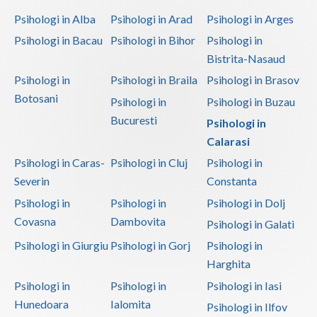
Psihologi in Alba
Psihologi in Arad
Psihologi in Arges
Psihologi in Bacau
Psihologi in Bihor
Psihologi in
Bistrita-Nasaud
Psihologi in
Psihologi in Braila
Psihologi in Brasov
Botosani
Psihologi in
Psihologi in Buzau
Bucuresti
Psihologi in
Calarasi
Psihologi in Caras-
Psihologi in Cluj
Psihologi in
Severin
Constanta
Psihologi in
Psihologi in
Psihologi in Dolj
Covasna
Dambovita
Psihologi in Galati
Psihologi in Giurgiu
Psihologi in Gorj
Psihologi in
Harghita
Psihologi in
Psihologi in
Psihologi in Iasi
Hunedoara
Ialomita
Psihologi in Ilfov