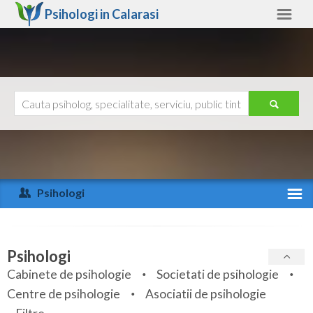
Psihologi in
Calarasi
Calarasi
Alte judete
Ajutor
Contact
Alba
Arad
Psihologi
Arges
Activitate recenta
Bacau
Specialitati
Psihologi
Bihor
Cabinete de psihologie
Societati de psihologie
Servicii
Centre de psihologie
Asociatii de psihologie
Bistrita-Nasaud
Articole