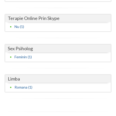
Neamt
Terapie Online Prin Skype
Olt
Nu (1)
Prahova
Salaj
Sex Psiholog
Satu-Mare
Feminin (1)
Sibiu
Suceava
Limba
Teleorman
Romana (1)
Timis
Tulcea
Valcea