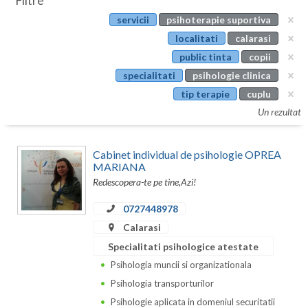
Filtre
Botosani
servicii
psihoterapie suportiva
Evenimente
Braila
localitati
calarasi
Cabinet
public tinta
copii
Brasov
specialitati
psihologie clinica
Membri
Bucuresti
tip terapie
cuplu
Un rezultat
Buzau
Calarasi
Cabinet individual de psihologie OPREA
MARIANA
Caras-Severin
Redescopera-te pe tine,Azi!
Cluj
0727448978
Calarasi
Constanta
Specialitati psihologice atestate
Covasna
Psihologia muncii si organizationala
Dambovita
Psihologia transporturilor
Psihologie aplicata in domeniul securitatii