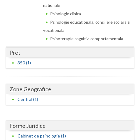
Dolj
nationale
Galati
Psihologie clinica
Psihologie educationala, consiliere scolara si
Giurgiu
vocationala
Gorj
Psihoterapie cognitiv-comportamentala
Harghita
Pret
350 (1)
Hunedoara
Ialomita
Zone Geografice
Iasi
Central (1)
Ilfov
Maramures
Forme Juridice
Mehedinti
Cabinet de psihologie (1)
Mures