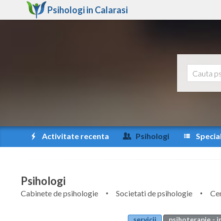
Psihologi in
Calarasi
Activitate recenta
Psihologi
Special
Psihologi
Cabinete de psihologie
Societati de psihologie
Cen
servicii
psihoterapie - i