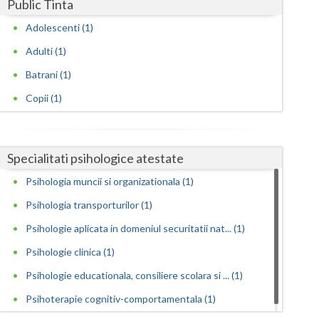
Harghita
Public Tinta
Adolescenti (1)
Hunedoara
Adulti (1)
Ialomita
Batrani (1)
Iasi
Copii (1)
Ilfov
Maramures
Specialitati psihologice atestate
Mehedinti
Psihologia muncii si organizationala (1)
Mures
Psihologia transporturilor (1)
Psihologie aplicata in domeniul securitatii nat... (1)
Neamt
Psihologie clinica (1)
Olt
Psihologie educationala, consiliere scolara si ... (1)
Prahova
Psihoterapie cognitiv-comportamentala (1)
Salaj