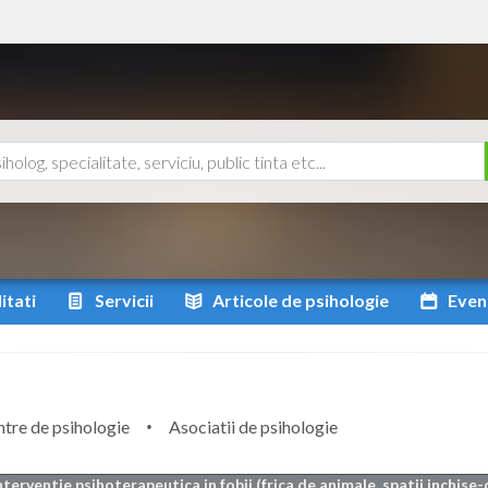
itati
Servicii
Articole
de psihologie
Even
tre de psihologie
Asociatii de psihologie
nterventie psihoterapeutica in fobii (frica de animale, spatii inchise-