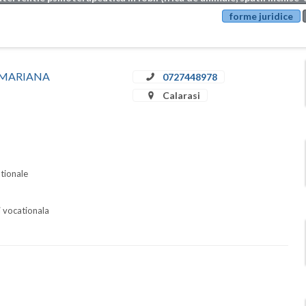
forme juridice
EA MARIANA
0727448978
Calarasi
ationale
i vocationala