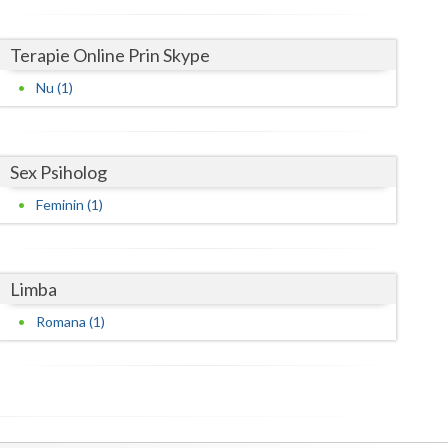
Satu-Mare
Terapie Online Prin Skype
Sibiu
Nu (1)
Suceava
Teleorman
Sex Psiholog
Timis
Feminin (1)
Tulcea
Valcea
Limba
Vaslui
Romana (1)
Vrancea