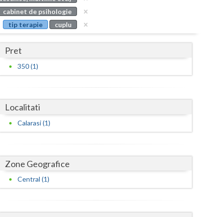
Buzau
cabinet de psihologie
tip terapie
cuplu
Calarasi
Caras-Severin
Pret
Cluj
350 (1)
Constanta
Covasna
Localitati
Dambovita
Calarasi (1)
Dolj
Galati
Zone Geografice
Central (1)
Giurgiu
Gorj