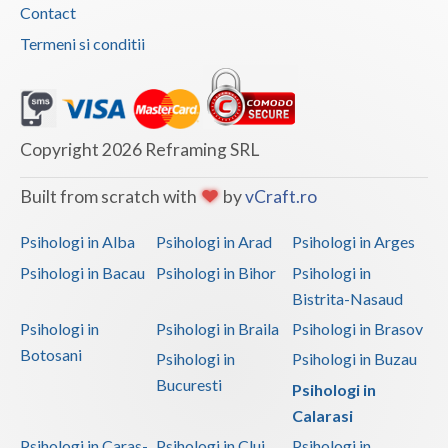
Contact
Termeni si conditii
Copyright 2026 Reframing SRL
Built from scratch with
by
vCraft.ro
Psihologi in Alba
Psihologi in Arad
Psihologi in Arges
Psihologi in Bacau
Psihologi in Bihor
Psihologi in
Bistrita-Nasaud
Psihologi in
Psihologi in Braila
Psihologi in Brasov
Botosani
Psihologi in
Psihologi in Buzau
Bucuresti
Psihologi in
Calarasi
Psihologi in Caras-
Psihologi in Cluj
Psihologi in