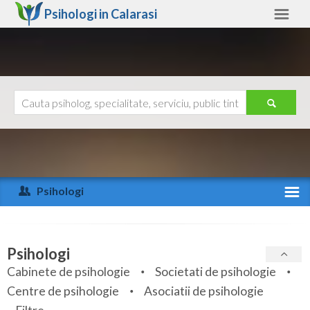
Psihologi in
Calarasi
Calarasi
Alte judete
Ajutor
Contact
Alba
Arad
Psihologi
Arges
Activitate recenta
Bacau
Specialitati
Psihologi
Bihor
Cabinete de psihologie
Societati de psihologie
Servicii
Centre de psihologie
Asociatii de psihologie
Bistrita-Nasaud
Articole