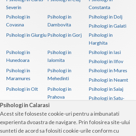
Severin
Constanta
Psihologi in
Psihologi in
Psihologi in Dolj
Covasna
Dambovita
Psihologi in Galati
Psihologi in Giurgiu
Psihologi in Gorj
Psihologi in
Harghita
Psihologi in
Psihologi in
Psihologi in Iasi
Hunedoara
Ialomita
Psihologi in Ilfov
Psihologi in
Psihologi in
Psihologi in Mures
Maramures
Mehedinti
Psihologi in Neamt
Psihologi in Olt
Psihologi in
Psihologi in Salaj
Prahova
Psihologi in Satu-
Psihologi in Calarasi
Mare
Acest site foloseste cookie-uri pentru a imbunatati
Psihologi in Sibiu
Psihologi in
Psihologi in
experienta dvoastra de navigare. Prin folosirea site-ului
Suceava
Teleorman
sunteti de acord sa folositi cookie-urile conform cu
Psihologi in Timis
Psihologi in Tulcea
Psihologi in Valcea