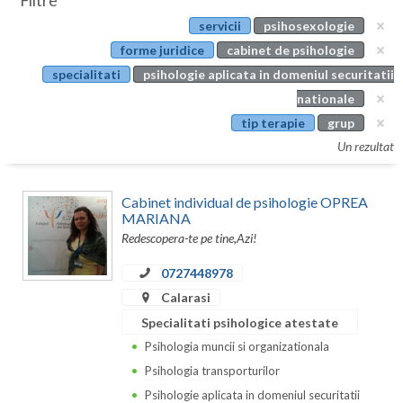
Filtre
Botosani
servicii
psihosexologie
Evenimente
Braila
forme juridice
cabinet de psihologie
Cabinet
specialitati
psihologie aplicata in domeniul securitatii
Brasov
nationale
Membri
Bucuresti
tip terapie
grup
Un rezultat
Buzau
Calarasi
Cabinet individual de psihologie OPREA
MARIANA
Caras-Severin
Redescopera-te pe tine,Azi!
Cluj
0727448978
Calarasi
Constanta
Specialitati psihologice atestate
Covasna
Psihologia muncii si organizationala
Dambovita
Psihologia transporturilor
Psihologie aplicata in domeniul securitatii