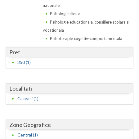
Dolj
nationale
Galati
Psihologie clinica
Psihologie educationala, consiliere scolara si
Giurgiu
vocationala
Gorj
Psihoterapie cognitiv-comportamentala
Harghita
Pret
350 (1)
Hunedoara
Ialomita
Localitati
Iasi
Calarasi (1)
Ilfov
Maramures
Zone Geografice
Mehedinti
Central (1)
Mures