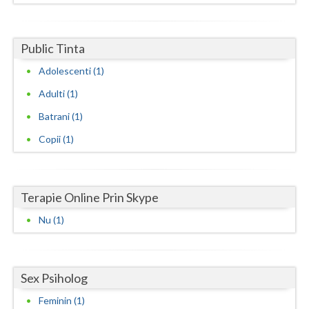
Neamt
Public Tinta
Olt
Adolescenti (1)
Prahova
Adulti (1)
Salaj
Batrani (1)
Satu-Mare
Copii (1)
Sibiu
Suceava
Terapie Online Prin Skype
Teleorman
Nu (1)
Timis
Tulcea
Sex Psiholog
Feminin (1)
Valcea