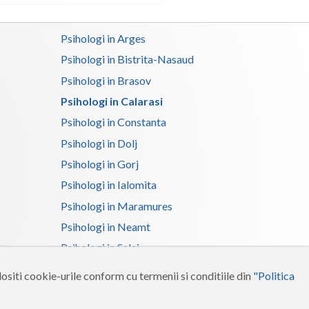
Satu-Mare
Psihologi in Arges
Sibiu
Psihologi in Bistrita-Nasaud
Psihologi in Brasov
Suceava
Psihologi in Calarasi
Teleorman
Psihologi in Constanta
Timis
Psihologi in Dolj
Tulcea
Psihologi in Gorj
Psihologi in Ialomita
Valcea
Psihologi in Maramures
Vaslui
Psihologi in Neamt
Vrancea
Psihologi in Salaj
Psihologi in Suceava
ositi cookie-urile conform cu termenii si conditiile din
"Politica
Psihologi in Tulcea