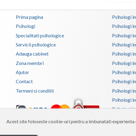
Prima pagina
Psihologi i
Psihologi
Psihologi i
Specialitati psihologice
Psihologi i
Servicii psihologice
Psihologi i
Adauga cabinet
Psihologi i
Zona membri
Psihologi i
Ajutor
Psihologi in
Contact
Psihologi i
Termeni si conditii
Psihologi in
Psihologi i
Psihologi in
Psihologi i
Acest site foloseste cookie-uri pentru a imbunatati experienta d
Copyright 2026 Reframing SRL
Psihologi i