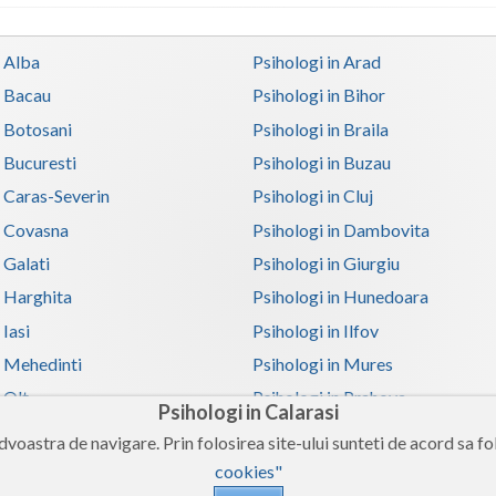
n Alba
Psihologi in Arad
n Bacau
Psihologi in Bihor
n Botosani
Psihologi in Braila
n Bucuresti
Psihologi in Buzau
n Caras-Severin
Psihologi in Cluj
n Covasna
Psihologi in Dambovita
 Galati
Psihologi in Giurgiu
n Harghita
Psihologi in Hunedoara
 Iasi
Psihologi in Ilfov
n Mehedinti
Psihologi in Mures
 Olt
Psihologi in Prahova
Psihologi in Calarasi
n Satu-Mare
Psihologi in Sibiu
voastra de navigare. Prin folosirea site-ului sunteti de acord sa fol
n Teleorman
Psihologi in Timis
cookies"