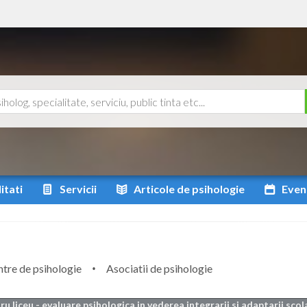
itati
Servicii
Articole
de psihologie
Even
tre de psihologie
Asociatii de psihologie
ru liceu - evaluare psihologica in vederea integrarii si adaptarii sco