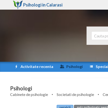
Psihologi in
Calarasi
Activitate recenta
Psihologi
Special
Psihologi
Cabinete de psihologie
Societati de psihologie
Cen
servicii
aviz psihologic pent