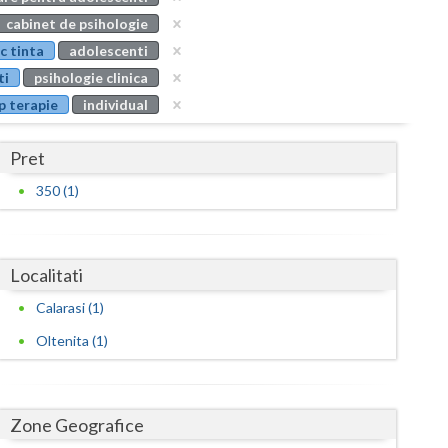
Buzau
cabinet de psihologie
c tinta
adolescenti
Calarasi
ti
psihologie clinica
Caras-Severin
p terapie
individual
Cluj
Pret
Constanta
350 (1)
Covasna
Dambovita
Localitati
Dolj
Calarasi (1)
Galati
Oltenita (1)
Giurgiu
Gorj
Zone Geografice