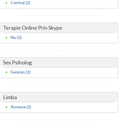
Harghita
Central (2)
Hunedoara
Ialomita
Terapie Online Prin Skype
Iasi
Nu (2)
Ilfov
Maramures
Sex Psiholog
Feminin (2)
Mehedinti
Mures
Neamt
Limba
Romana (2)
Olt
Prahova
Salaj