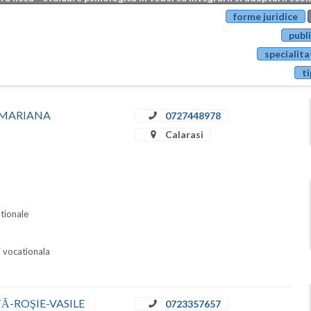
forme juridice
publi
specialita
ti
EA MARIANA
0727448978
Calarasi
ationale
i vocationala
BOTĂ-ROŞIE-VASILE
0723357657