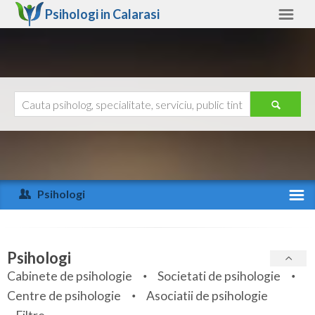
Psihologi in
Calarasi
Calarasi
Alte judete
Ajutor
Contact
Alba
Arad
Psihologi
Arges
Activitate recenta
Bacau
Specialitati
Psihologi
Bihor
Cabinete de psihologie
Societati de psihologie
Servicii
Centre de psihologie
Asociatii de psihologie
Bistrita-Nasaud
Articole