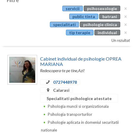
Filtre
Botosani
servicii
psihosexologie
Evenimente
Braila
public tinta
batrani
Cabinet
specialitati
psihologie clinica
Brasov
tip terapie
individual
Membri
Bucuresti
Un rezultat
Buzau
Cabinet individual de psihologie OPREA
Calarasi
MARIANA
Redescopera-te pe tine,Azi!
Caras-Severin
0727448978
Cluj
Calarasi
Specialitati psihologice atestate
Constanta
Psihologia muncii si organizationala
Covasna
Psihologia transporturilor
Dambovita
Psihologie aplicata in domeniul securitatii
nationale