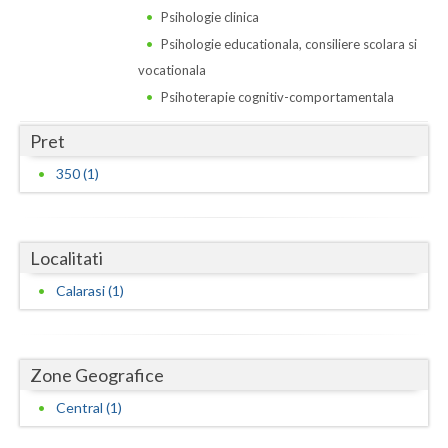
Dolj
Psihologie clinica
Galati
Psihologie educationala, consiliere scolara si
vocationala
Giurgiu
Psihoterapie cognitiv-comportamentala
Gorj
Pret
Harghita
350 (1)
Hunedoara
Ialomita
Localitati
Iasi
Calarasi (1)
Ilfov
Maramures
Zone Geografice
Mehedinti
Central (1)
Mures