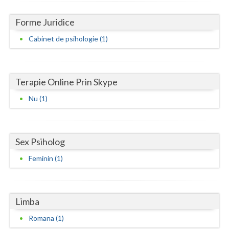
Neamt
Forme Juridice
Olt
Cabinet de psihologie (1)
Prahova
Salaj
Terapie Online Prin Skype
Nu (1)
Satu-Mare
Sibiu
Sex Psiholog
Suceava
Feminin (1)
Teleorman
Timis
Limba
Tulcea
Romana (1)
Valcea