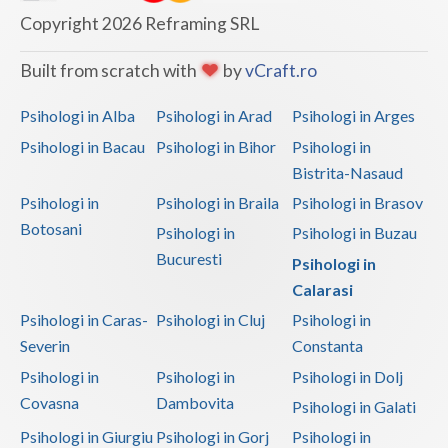
Copyright 2026 Reframing SRL
Built from scratch with
by
vCraft.ro
Psihologi in Alba
Psihologi in Arad
Psihologi in Arges
Psihologi in Bacau
Psihologi in Bihor
Psihologi in
Bistrita-Nasaud
Psihologi in
Psihologi in Braila
Psihologi in Brasov
Botosani
Psihologi in
Psihologi in Buzau
Bucuresti
Psihologi in
Calarasi
Psihologi in Caras-
Psihologi in Cluj
Psihologi in
Severin
Constanta
Psihologi in
Psihologi in
Psihologi in Dolj
Covasna
Dambovita
Psihologi in Galati
Psihologi in Giurgiu
Psihologi in Gorj
Psihologi in