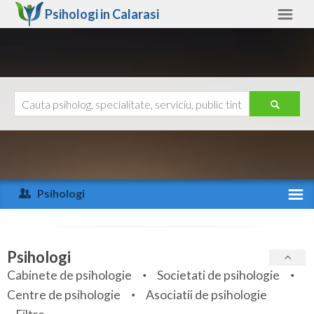
Psihologi in
Calarasi
Calarasi
Alte judete
Ajutor
Contact
Alba
Arad
Psihologi
Arges
Activitate recenta
Bacau
Specialitati
Psihologi
Bihor
Cabinete de psihologie
Societati de psihologie
Servicii
Centre de psihologie
Asociatii de psihologie
Bistrita-Nasaud
Articole