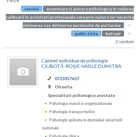
Filtre
Botosani
servicii
examinare si avizare psihologica in vederea
Evenimente
Braila
calificarii in activitati profesionale care prin natura lor necesita
Cabinet
obtinerea sau detinerea permisului de portarma
Brasov
public tinta
batrani
Membri
Bucuresti
2 rezultate
Buzau
Cabinet individual de psihologie
Calarasi
CIUBOTĂ-ROŞIE-VASILE DUMITRA
Caras-Severin
0723357657
Oltenita
Cluj
Specialitati psihologice atestate
Constanta
Psihologia muncii si organizationala
Psihologia transporturilor
Covasna
Psihologie aplicata in domeniul securitatii
Dambovita
nationale
Psihologie clinica