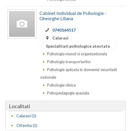
Dolj
Galati
Cabinet Individual de Psihologie -
Gheorghe Liliana
Giurgiu
0740164517
Gorj
Calarasi
Specialitati psihologice atestate
Harghita
Psihologia muncii si organizationala
Hunedoara
Psihologia transporturilor
Psihologie aplicata in domeniul securitatii
Ialomita
nationale
Iasi
Psihologie clinica
Psihopedagogie speciala
Ilfov
Localitati
Maramures
Calarasi (1)
Mehedinti
Oltenita (1)
Mures