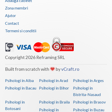
Adauga cabinet
Zona membri
Ajutor
Contact
Termeni si conditii
Copyright 2026 Reframing SRL
Built from scratch with
by
vCraft.ro
Psihologi in Alba
Psihologi in Arad
Psihologi in Arges
Psihologi in Bacau
Psihologi in Bihor
Psihologi in
Bistrita-Nasaud
Psihologi in
Psihologi in Braila
Psihologi in Brasov
Botosani
Psihologi in
Psihologi in Buzau