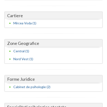
Neamt
Cartiere
Olt
Mircea Voda (1)
Prahova
Salaj
Zone Geografice
Satu-Mare
Central (1)
Sibiu
Nord Vest (1)
Suceava
Teleorman
Forme Juridice
Timis
Cabinet de psihologie (2)
Tulcea
Valcea
Specialitati psihologice atestate