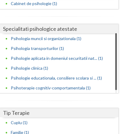
Harghita
Cabinet de psihologie (1)
Hunedoara
Ialomita
Specialitati psihologice atestate
Iasi
Psihologia muncii si organizationala (1)
Psihologia transporturilor (1)
Ilfov
Psihologie aplicata in domeniul securitatii nat... (1)
Maramures
Psihologie clinica (1)
Mehedinti
Psihologie educationala, consiliere scolara si ... (1)
Mures
Psihoterapie cognitiv-comportamentala (1)
Neamt
Olt
Tip Terapie
Prahova
Cuplu (1)
Familie (1)
Salaj