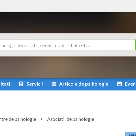
itati
Servicii
Articole
de psihologie
Even
tre de psihologie
Asociatii de psihologie
serv