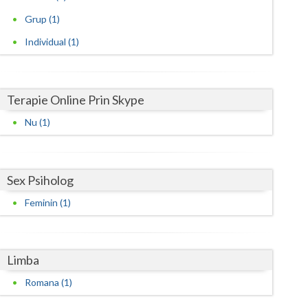
Grup (1)
Satu-Mare
Individual (1)
Sibiu
Suceava
Terapie Online Prin Skype
Teleorman
Nu (1)
Timis
Tulcea
Sex Psiholog
Valcea
Feminin (1)
Vaslui
Vrancea
Limba
Romana (1)