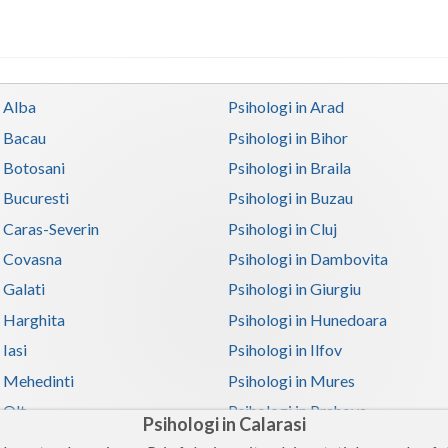
n Alba
Psihologi in Arad
n Bacau
Psihologi in Bihor
n Botosani
Psihologi in Braila
n Bucuresti
Psihologi in Buzau
n Caras-Severin
Psihologi in Cluj
n Covasna
Psihologi in Dambovita
 Galati
Psihologi in Giurgiu
n Harghita
Psihologi in Hunedoara
 Iasi
Psihologi in Ilfov
n Mehedinti
Psihologi in Mures
 Olt
Psihologi in Prahova
Psihologi in Calarasi
n Satu-Mare
Psihologi in Sibiu