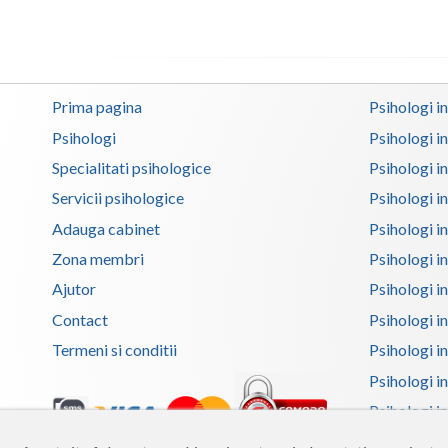
Prima pagina
Psihologi i
Psihologi
Psihologi i
Specialitati psihologice
Psihologi i
Servicii psihologice
Psihologi i
Adauga cabinet
Psihologi i
Zona membri
Psihologi i
Ajutor
Psihologi in
Contact
Psihologi i
Termeni si conditii
Psihologi in
Psihologi i
Psihologi in
Psihologi i