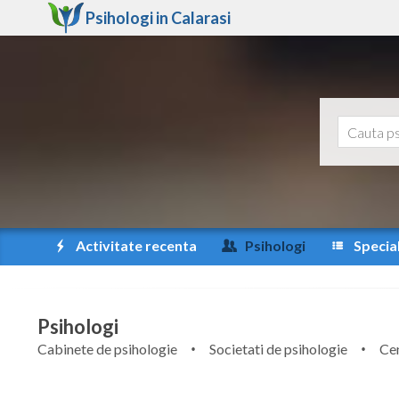
Psihologi in
Calarasi
Activitate recenta
Psihologi
Special
Psihologi
Cabinete de psihologie
Societati de psihologie
Cen