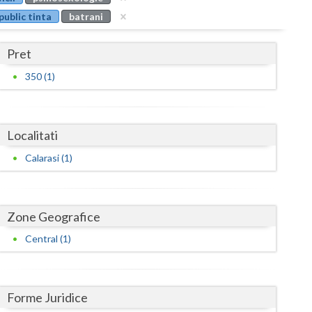
Buzau
public tinta
batrani
Calarasi
Pret
Caras-Severin
350 (1)
Cluj
Constanta
Localitati
Covasna
Calarasi (1)
Dambovita
Dolj
Zone Geografice
Galati
Central (1)
Giurgiu
Gorj
Forme Juridice