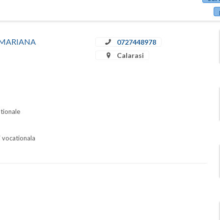
EA MARIANA
0727448978
Calarasi
ationale
i vocationala