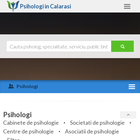
Psihologi in
Calarasi
Calarasi
Alte judete
Ajutor
Contact
Alba
Arad
Psihologi
Arges
Activitate recenta
Bacau
Specialitati
Psihologi
Bihor
Cabinete de psihologie
Societati de psihologie
Servicii
Centre de psihologie
Asociatii de psihologie
Bistrita-Nasaud
Articole