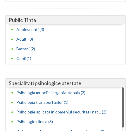
(1)
Consiliere psihologica pentru persoane dependen...
(1)
Public Tinta
Consiliere psihologica pentru persoanele care s... (1)
Adolescenti (3)
Consiliere psihologica pentru plasarea in munca... (1)
Adulti (3)
Consiliere psihologica privind orientarea in ca... (2)
Batrani (2)
Consultanta psihologica pentru managementul res...
Copii (1)
(1)
Dezvoltare personala pentru adolescenti (1)
Specialitati psihologice atestate
Dezvoltare personala pentru adulti (2)
Psihologia muncii si organizationala (2)
Educatie parentala pentru parinti sau alte pers... (1)
Psihologia transporturilor (1)
Evaluare clinica si aviz psihologic pentru comi... (1)
Psihologie aplicata in domeniul securitatii nat... (2)
Evaluare psihologica pentru adoptie (1)
Psihologie clinica (3)
Examinari psihologice in vederea evaluarii depr... (1)