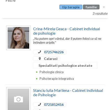
Filtre
Botosani
tip terapie
familie
Evenimente
Braila
3 rezultate
Cabinet
Brasov
Crina-Mirela Geaca - Cabinet individual
Membri
Bucuresti
de psihologie
„Nu putem opri vântul, dar îl putem folosi ca să ne
Buzau
întindem aripile.”
0725746226
Calarasi
Calarasi
Caras-Severin
Specialitati psihologice atestate
Cluj
Psihologie clinica
Psihoterapie integrativa
Constanta
Stanciu Iulia Marilena - Cabinet Individual
Covasna
de Psihologie
Dambovita
0721812416