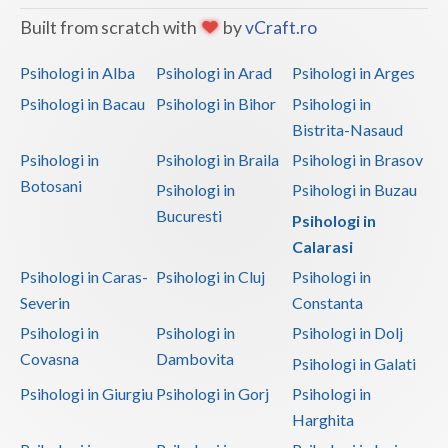
Built from scratch with
by
vCraft.ro
Psihoterapie- Interventie psihoterapeutica in b... (1)
Psihologi in Alba
Psihologi in Arad
Psihologi in Arges
Psihologi in Bacau
Psihologi in Bihor
Psihologi in
Bistrita-Nasaud
Psihologi in
Psihologi in Braila
Psihologi in Brasov
Botosani
Psihologi in
Psihologi in Buzau
Bucuresti
Psihologi in
Calarasi
Psihologi in Caras-
Psihologi in Cluj
Psihologi in
Severin
Constanta
Psihologi in
Psihologi in
Psihologi in Dolj
Covasna
Dambovita
Psihologi in Galati
Psihologi in Giurgiu
Psihologi in Gorj
Psihologi in
Harghita