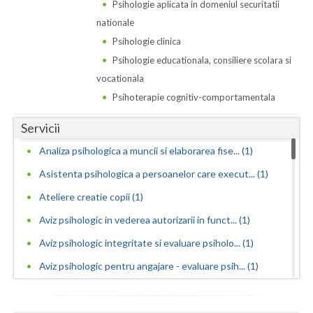
Psihologie aplicata in domeniul securitatii
nationale
Neamt
Psihologie clinica
Olt
Psihologie educationala, consiliere scolara si
vocationala
Prahova
Psihoterapie cognitiv-comportamentala
Salaj
Servicii
Satu-Mare
Analiza psihologica a muncii si elaborarea fise... (1)
Sibiu
Asistenta psihologica a persoanelor care execut... (1)
Suceava
Ateliere creatie copii (1)
Aviz psihologic in vederea autorizarii in funct... (1)
Teleorman
Aviz psihologic integritate si evaluare psiholo... (1)
Timis
Aviz psihologic pentru angajare - evaluare psih... (1)
Tulcea
Aviz psihologic pentru incadrarea in grad de ha... (1)
Valcea
Aviz psihologic pentru liceu - evaluare psiholo... (1)