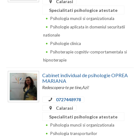
Dolj
Calarasi
Specialitati psihologice atestate
Galati
Psihologia muncii si organizationala
Giurgiu
Psihologie aplicata in domeniul securitatii
nationale
Gorj
Psihologie clinica
Harghita
Psihoterapie cognitiv-comportamentala si
hipnoterapie
Hunedoara
Cabinet individual de psihologie OPREA
Ialomita
MARIANA
Redescopera-te pe tine,Azi!
Iasi
0727448978
Ilfov
Calarasi
Maramures
Specialitati psihologice atestate
Psihologia muncii si organizationala
Mehedinti
Psihologia transporturilor
Mures