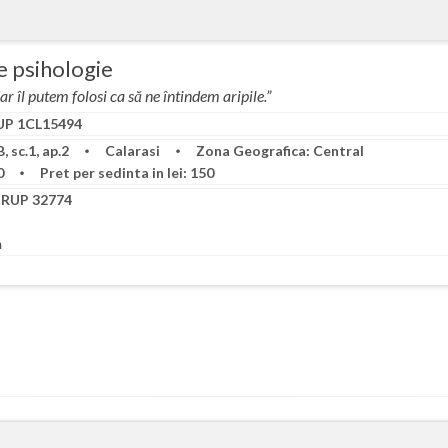
e psihologie
r îl putem folosi ca să ne întindem aripile.”
P 1CL15494
B, sc.1, ap.2
Calarasi
Zona Geografica: Central
00
Pret per sedinta in lei: 150
RUP 32774
m