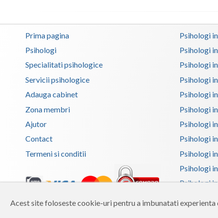
Prima pagina
Psihologi i
Psihologi
Psihologi i
Specialitati psihologice
Psihologi i
Servicii psihologice
Psihologi i
Adauga cabinet
Psihologi i
Zona membri
Psihologi i
Ajutor
Psihologi in
Contact
Psihologi i
Termeni si conditii
Psihologi in
Psihologi i
Psihologi in
Psihologi i
Acest site foloseste cookie-uri pentru a imbunatati experienta d
Copyright 2026 Reframing SRL
Psihologi i