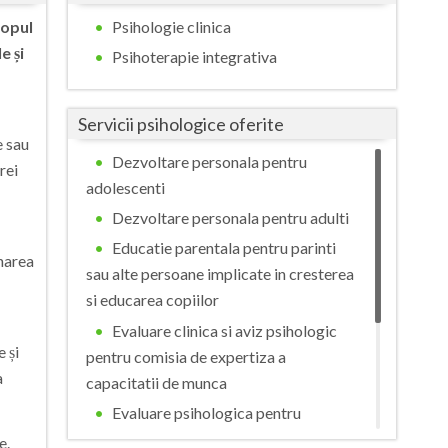
Buzau
copul
Psihologie clinica
e și
Calarasi
Psihoterapie integrativa
Caras-Severin
Servicii psihologice oferite
Cluj
e sau
Dezvoltare personala pentru
rei
Constanta
adolescenti
Covasna
Dezvoltare personala pentru adulti
Educatie parentala pentru parinti
Dambovita
onarea
sau alte persoane implicate in cresterea
Dolj
si educarea copiilor
Evaluare clinica si aviz psihologic
Galati
 și
pentru comisia de expertiza a
Giurgiu
a
capacitatii de munca
Gorj
Evaluare psihologica pentru
adoptie
e.