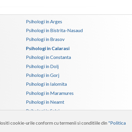
Satu-Mare
Psihologi in Arges
Sibiu
Psihologi in Bistrita-Nasaud
Suceava
Psihologi in Brasov
Teleorman
Psihologi in Calarasi
Psihologi in Constanta
Timis
Psihologi in Dolj
Tulcea
Psihologi in Gorj
Valcea
Psihologi in Ialomita
Psihologi in Maramures
Vaslui
Psihologi in Neamt
Vrancea
Psihologi in Salaj
Psihologi in Suceava
ositi cookie-urile conform cu termenii si conditiile din
"Politica
Psihologi in Tulcea