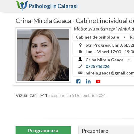
Psihologi in
Calarasi
Crina-Mirela Geaca - Cabinet individual d
Motto: „Nu putem opri vântul, da
Cabinet de psihologie
RU
Str. Progresul, nr.3, bl.32
Luni - Vineri 17:00 - 19:
Crina Mirela Geaca
0725746226
mirela.geaca@gmail.co
Vizualizari: 941
incepand cu 5 Decembrie 2024
Prezentare
Programeaza