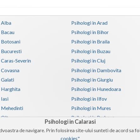
n Alba
Psihologi in Arad
n Bacau
Psihologi in Bihor
n Botosani
Psihologi in Braila
n Bucuresti
Psihologi in Buzau
n Caras-Severin
Psihologi in Cluj
n Covasna
Psihologi in Dambovita
 Galati
Psihologi in Giurgiu
n Harghita
Psihologi in Hunedoara
 Iasi
Psihologi in Ilfov
n Mehedinti
Psihologi in Mures
 Olt
Psihologi in Prahova
Psihologi in Calarasi
n Satu-Mare
Psihologi in Sibiu
voastra de navigare. Prin folosirea site-ului sunteti de acord sa fol
n Teleorman
Psihologi in Timis
cookies"