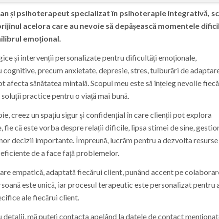
ian și psihoterapeut specializat în psihoterapie integrativă, s
sprijinul acelora care au nevoie să depășească momentele dificil
ilibrul emoțional.
ice și intervenții personalizate pentru dificultăți emoționale,
ognitive, precum anxietate, depresie, stres, tulburări de adaptar
t afecta sănătatea mintală. Scopul meu este să înțeleg nevoile fiecă
soluții practice pentru o viață mai bună.
ie, creez un spațiu sigur și confidențial în care clienții pot explora
 fie că este vorba despre relații dificile, lipsa stimei de sine, gesti
unor decizii importante. Împreună, lucrăm pentru a dezvolta resurse
i eficiente de a face față problemelor.
e empatică, adaptată fiecărui client, punând accent pe colaborare
rsoană este unică, iar procesul terapeutic este personalizat pentru 
ifice ale fiecărui client.
talii, mă puteți contacta apelând la datele de contact menționat