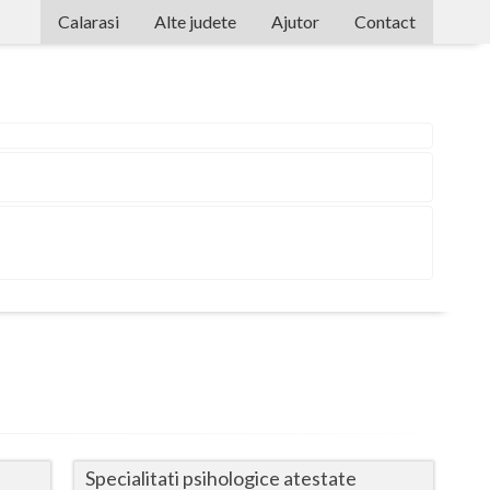
Calarasi
Alte judete
Ajutor
Contact
Alba
Arad
Arges
Bacau
Bihor
Bistrita-Nasaud
Botosani
Braila
Brasov
Bucuresti
Specialitati psihologice atestate