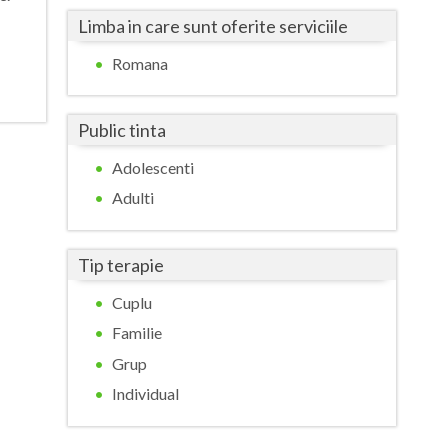
Harghita
Examinari psihologice in vederea
Limba in care sunt oferite serviciile
Hunedoara
evaluarii depresiei, anxietatii,
Romana
schizofreniei, dementei si a tulburarilor
Ialomita
bipolare sau alte boli psihice
Iasi
Public tinta
Expertiza psihologica clinica
Ilfov
Adolescenti
Adulti
Maramures
Mehedinti
Tip terapie
Mures
Cuplu
Neamt
Familie
Grup
Olt
Individual
Prahova
Salaj